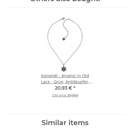
Konplott - Arsenic in Old
Lace - Grün, Antikkupfer,
Halskette mit Anhänger
20,93 €
*
Old price:
29,90 €
Similar items