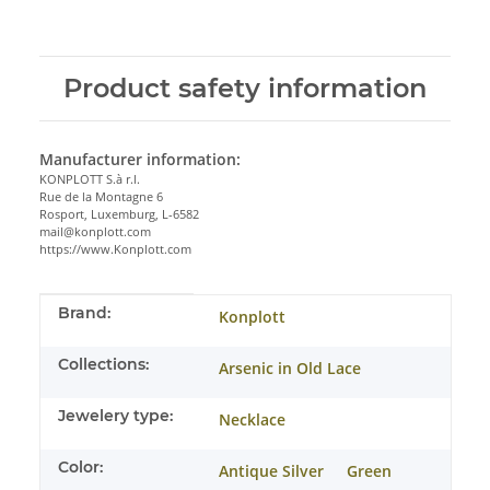
Product safety information
Manufacturer information:
KONPLOTT S.à r.l.
Rue de la Montagne 6
Rosport, Luxemburg, L-6582
mail@konplott.com
https://www.Konplott.com
Item information
Value
Brand:
Konplott
Collections:
Arsenic in Old Lace
Jewelery type:
Necklace
Color:
Antique Silver
Green