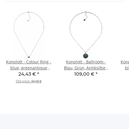
Konplott - Colour Ring -
Konplott - Ballroom -
Konp
blue, greenantique
Blau, Grün, Antiksilber,
bl
silver, necklace long
Halskette mit Anhänger
24,43 €
*
109,00 €
*
Old price:
34,90 €