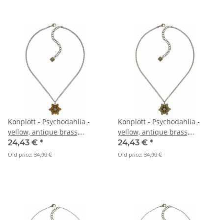
Konplott - Psychodahlia -
Konplott - Psychodahlia -
yellow, antique brass,
yellow, antique brass,
necklace pendant
necklace pendant
24,43 €
*
24,43 €
*
Old price:
34,90 €
Old price:
34,90 €