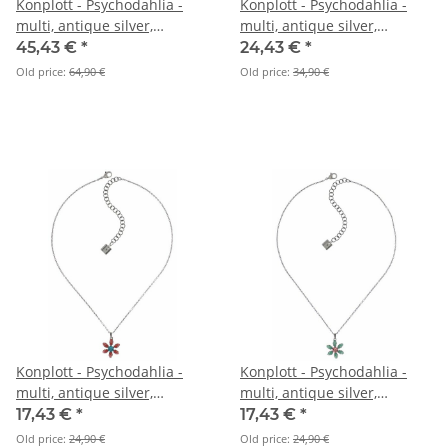
Konplott - Psychodahlia -
Konplott - Psychodahlia -
multi, antique silver,
multi, antique silver,
necklace pendant
necklace pendant
45,43 €
*
24,43 €
*
Old price:
64,90 €
Old price:
34,90 €
Konplott - Psychodahlia -
Konplott - Psychodahlia -
multi, antique silver,
multi, antique silver,
necklace pendant
necklace pendant
17,43 €
*
17,43 €
*
Old price:
24,90 €
Old price:
24,90 €