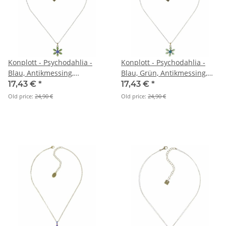
Konplott - Psychodahlia -
Konplott - Psychodahlia -
Blau, Antikmessing,
Blau, Grün, Antikmessing,
Halskette mit Anhänger
Halskette mit Anhänger
17,43 €
*
17,43 €
*
Old price:
24,90 €
Old price:
24,90 €