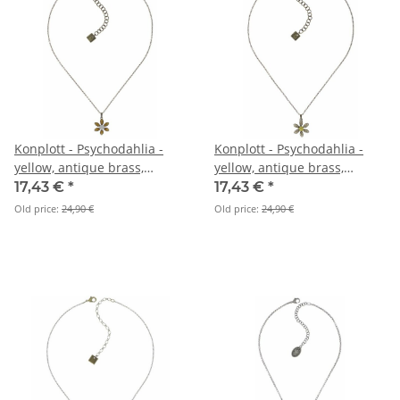
Konplott - Psychodahlia -
Konplott - Psychodahlia -
yellow, antique brass,
yellow, antique brass,
necklace pendant
necklace pendant
17,43 €
*
17,43 €
*
Old price:
24,90 €
Old price:
24,90 €