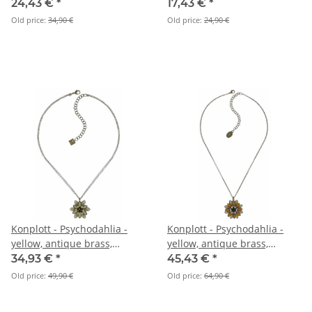
Halskette mit Anhänger
Halskette mit Anhänger
24,43 €
*
17,43 €
*
Old price:
34,90 €
Old price:
24,90 €
Konplott - Psychodahlia -
Konplott - Psychodahlia -
yellow, antique brass,
yellow, antique brass,
necklace pendant
necklace pendant
34,93 €
*
45,43 €
*
Old price:
49,90 €
Old price:
64,90 €