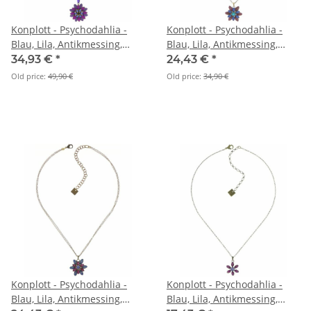
Konplott - Psychodahlia -
Konplott - Psychodahlia -
Blau, Lila, Antikmessing,
Blau, Lila, Antikmessing,
Halskette mit Anhänger
Halskette mit Anhänger
34,93 €
*
24,43 €
*
Old price:
49,90 €
Old price:
34,90 €
Konplott - Psychodahlia -
Konplott - Psychodahlia -
Blau, Lila, Antikmessing,
Blau, Lila, Antikmessing,