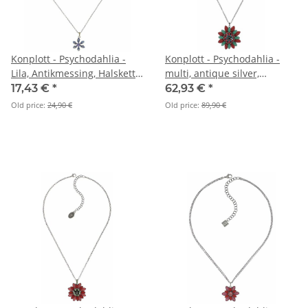
Konplott - Psychodahlia -
Konplott - Psychodahlia -
Lila, Antikmessing, Halskette
multi, antique silver,
mit Anhänger
necklace pendant
17,43 €
*
62,93 €
*
Old price:
24,90 €
Old price:
89,90 €