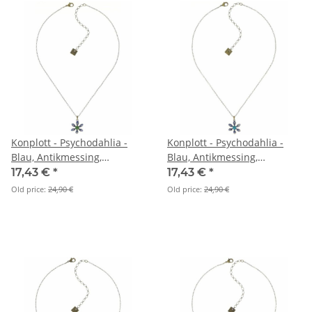
Konplott - Psychodahlia -
Konplott - Psychodahlia -
Blau, Antikmessing,
Blau, Antikmessing,
Halskette mit Anhänger
Halskette mit Anhänger
17,43 €
*
17,43 €
*
Old price:
24,90 €
Old price:
24,90 €