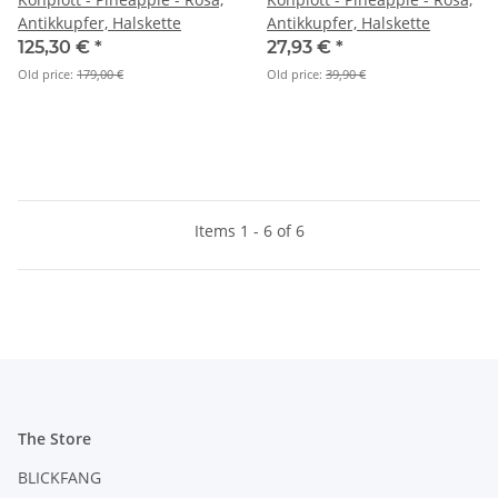
Antikkupfer, Halskette
Antikkupfer, Halskette
125,30 €
*
27,93 €
*
Old price:
179,00 €
Old price:
39,90 €
Items 1 - 6 of 6
The Store
BLICKFANG