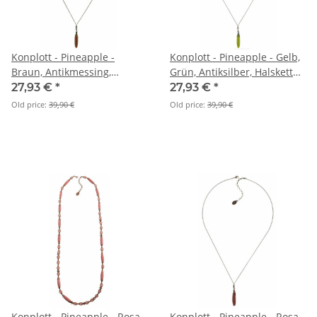
Konplott - Pineapple -
Konplott - Pineapple - Gelb,
Braun, Antikmessing,
Grün, Antiksilber, Halskette
Halskette
mit Anhänger
27,93 €
*
27,93 €
*
Old price:
39,90 €
Old price:
39,90 €
Konplott - Pineapple - Rosa,
Konplott - Pineapple - Rosa,