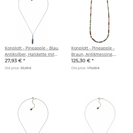
Konplott - Pineapple - Blau,
Konplott - Pineapple -
Antiksilber, Halskette mit
Braun, Antikmessing,
Anhänger
Halskette
27,93 €
*
125,30 €
*
Old price:
39,90 €
Old price:
179,00 €