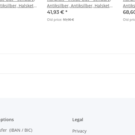
tiksilber, Halskette
Antiksilber, Antiksilber, Halskette
Antiks
mit Anhänger
mit A
41,93 €
*
68,6
Old price:
59,90 €
Old pri
ptions
Legal
sfer (IBAN / BIC)
Privacy