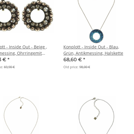
tt - Inside Out - Beige ,
Konplott - Inside Out - Blau,
messing, Ohrringemit
Grün, Antikmessing, Halskette
r
3 €
*
68,60 €
*
ce:
69,90 €
Old price:
98,00 €