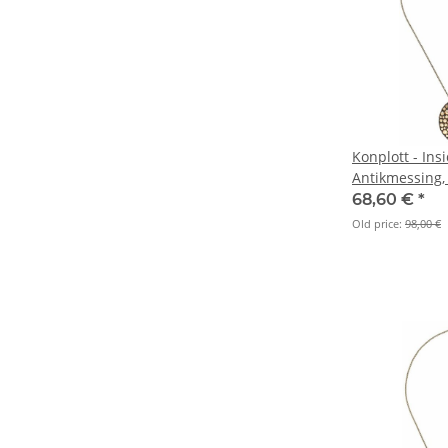
Konplott - Insi
Antikmessing, 
Anhänger
68,60 €
*
Old price:
98,00 €