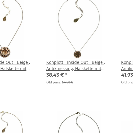
de Out - Beige ,
Konplott - Inside Out - Beige ,
Konplo
Halskette mit
Antikmessing, Halskette mit
Antik
Anhänger
Anhä
38,43 €
*
41,9
Old price:
54,90 €
Old pri