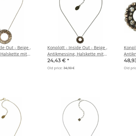
de Out - Beige ,
Konplott - Inside Out - Beige ,
Konplo
Halskette mit
Antikmessing, Halskette mit
Antik
Anhänger
Brisu
24,43 €
*
48,9
Old price:
34,90 €
Old pri