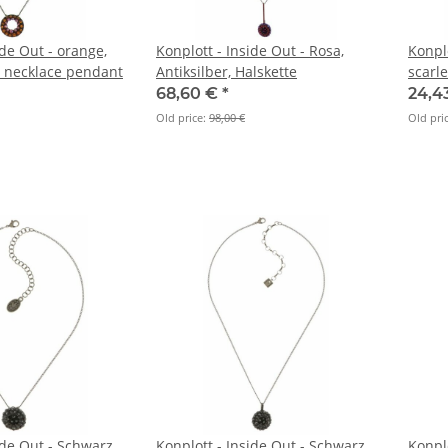
ide Out - orange,
Konplott - Inside Out - Rosa,
Konplo
, necklace pendant
Antiksilber, Halskette
scarle
pend
68,60 €
*
24,4
Old price:
98,00 €
Old pri
ide Out - Schwarz,
Konplott - Inside Out - Schwarz,
Konplo