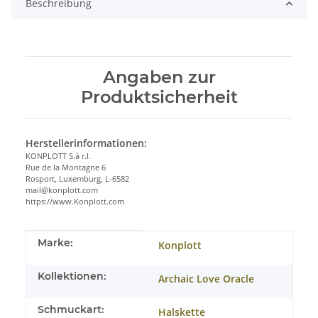
Beschreibung
Angaben zur
Produktsicherheit
Herstellerinformationen:
KONPLOTT S.à r.l.
Rue de la Montagne 6
Rosport, Luxemburg, L-6582
mail@konplott.com
https://www.Konplott.com
Produkteigenschaft
Wert
Marke:
Konplott
Kollektionen:
Archaic Love Oracle
Schmuckart:
Halskette