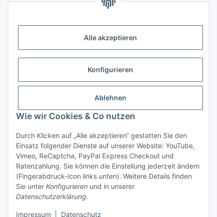
Zahlungsmöglichkeiten
Vorkasse (per Bank-Überweisung)
Alle akzeptieren
PayPal
Kreditkarte
Konfigurieren
Sofortüberweisung
Banklastschrift
Ablehnen
Wie wir Cookies & Co nutzen
Rechnungskauf
Gesetzliche Informationen
Durch Klicken auf „Alle akzeptieren“ gestatten Sie den
Einsatz folgender Dienste auf unserer Website: YouTube,
Vimeo, ReCaptcha, PayPal Express Checkout und
Informationen
Ratenzahlung. Sie können die Einstellung jederzeit ändern
(Fingerabdruck-Icon links unten). Weitere Details finden
Sie unter
Konfigurieren
und in unserer
Datenschutzerklärung
.
Vertrag widerrufen
Impressum
|
Datenschutz
* Alle Preise inkl. gesetzlicher USt., zzgl.
Versand