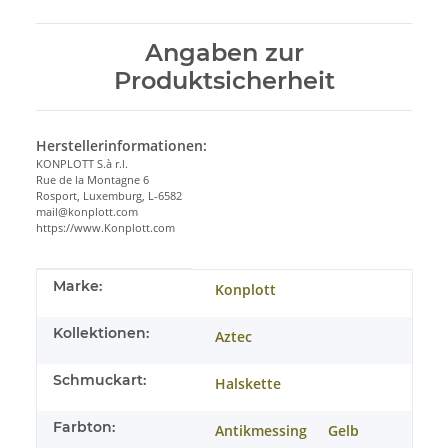
Angaben zur
Produktsicherheit
Herstellerinformationen:
KONPLOTT S.à r.l.
Rue de la Montagne 6
Rosport, Luxemburg, L-6582
mail@konplott.com
https://www.Konplott.com
Produkteigenschaft
Wert
Marke:
Konplott
Kollektionen:
Aztec
Schmuckart:
Halskette
Farbton:
Antikmessing
Gelb