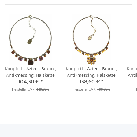
Konplott - Aztec - Braun ,
Konplott - Aztec - Braun ,
Konpl
Antikmessing, Halskette
Antikmessing, Halskette
Anti
104,30 €
*
138,60 €
*
Hersteller UVP:
149,00 €
Hersteller UVP:
198,00 €
H