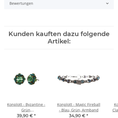
Bewertungen
Kunden kauften dazu folgende
Artikel:
Konplott - Byzantine -
Konplott - Magic Fireball
Ko
Grün,
- Blau, Grün, Armband
Cla
Antikmessing/dunkles
Ant
39,90 €
*
34,90 €
*