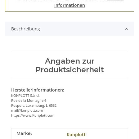
Informationen
Beschreibung
Angaben zur
Produktsicherheit
Herstellerinformationen:
KONPLOTT S.à r.l.
Rue de la Montagne 6
Rosport, Luxemburg, L-6582
mail@konplott.com
https://www.Konplott.com
Produkteigenschaft
Wert
Marke:
Konplott