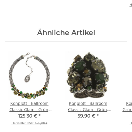
Antikmessing, Ohrringe
H
mit Stecker
Ähnliche Artikel
Konplott - Ballroom
Konplott - Ballroom
Kon
Classic Glam - Grün,
Classic Glam - Grün,
Grün
Braun, Antiksilber,
Braun, Antiksilber, Ring
Hals
125,30 €
*
59,90 €
*
Halskette
Hersteller UVP:
179,00 €
H