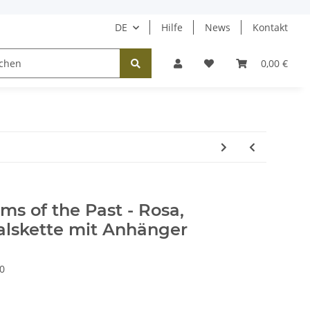
DE
Hilfe
News
Kontakt
Tücher / Schals
Halsketten
Ohrringe
0,00 €
ms of the Past - Rosa,
alskette mit Anhänger
0