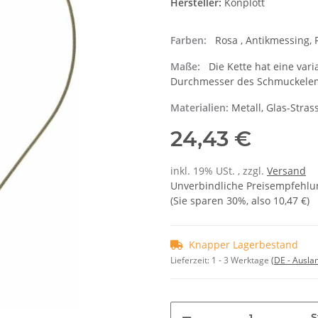
Hersteller:
Konplott
Farben:
Rosa , Antikmessing, 
Maße:
Die Kette hat eine vari
Durchmesser des Schmuckelem
Materialien:
Metall, Glas-Stras
24,43 €
inkl. 19% USt. , zzgl.
Versand
Unverbindliche Preisempfehlun
(Sie sparen
30%
, also
10,47 €
)
Knapper Lagerbestand
Lieferzeit:
1 - 3 Werktage
(DE - Ausla
S