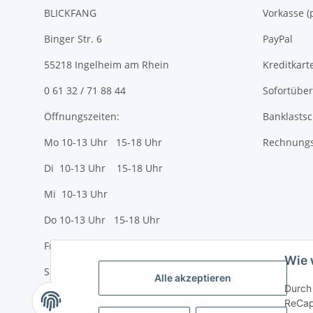
BLICKFANG
Vorkasse
Binger Str. 6
PayPal
55218 Ingelheim am Rhein
Kreditkart
0 61 32 / 71 88 44
Sofortübe
Öffnungszeiten:
Banklastsc
Mo 10-13 Uhr 15-18 Uhr
Rechnungs
Di 10-13 Uhr 15-18 Uhr
Mi 10-13 Uhr
Do 10-13 Uhr 15-18 Uhr
Fr 10-13 Uhr 15-18 Uhr
Wie 
Sa 10-13 Uhr
Alle akzeptieren
Durch 
ReCapt