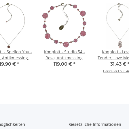
t - Spellon You -
Konplott - Studio 54 -
Konplott - Lo
, Antikmessing,
Rosa, Antikmessing,
Tender, Love M
tte mit Anhänger
Halskette
- Rosa, Rosen
19,90 €
*
119,00 €
*
31,43 €
Opal , Antiksi
Hersteller UVP:
4
Halskette mit A
öglichkeiten
Gesetzliche Informationen