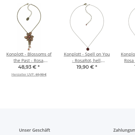
Konplott - Blossoms of
Konplott - Spell on You
Konplot
the Past - Rosa,
- RosaRot, hell,
Rosa 
Antikmessing, Halskette
Antikmessing, Halskette
Halske
48,93 €
*
19,90 €
*
mit Anhänger
mit Anhänger
Hersteller UVP:
69,90 €
Unser Geschäft
Zahlungsm