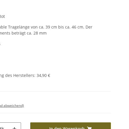
Rot
able Tragelänge von ca. 39 cm bis ca. 46 cm. Der
ents beträgt ca. 28 mm
s
g des Herstellers
:
34,90 €
nd abweichend)
In den Warenkorb
tk