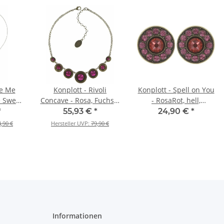
ve Me
Konplott - Rivoli
Konplott - Spell on You
e Sweet
Concave - Rosa, Fuchsia
- RosaRot, hell,
wasser
, Antikmessing,
Antikmessing, Ohrringe
*
55,93 €
*
24,90 €
*
lber,
Halskette
mit Stecker
4,90 €
Hersteller UVP:
79,90 €
nhänger
Informationen