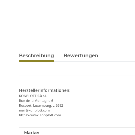
Beschreibung
Bewertungen
Herstellerinformationen:
KONPLOTT S.à r.l.
Rue de la Montagne 6
Rosport, Luxemburg, L-6582
mail@konplott.com
https://www.Konplott.com
Produkteigenschaft
Wert
Marke: