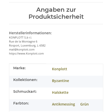
Angaben zur
Produktsicherheit
Herstellerinformationen:
KONPLOTT S.à r.l.
Rue de la Montagne 6
Rosport, Luxemburg, L-6582
mail@konplott.com
https://www.Konplott.com
Produkteigenschaft
Wert
Marke:
Konplott
Kollektionen:
Byzantine
Schmuckart:
Halskette
Farbton:
Antikmessing
Grün