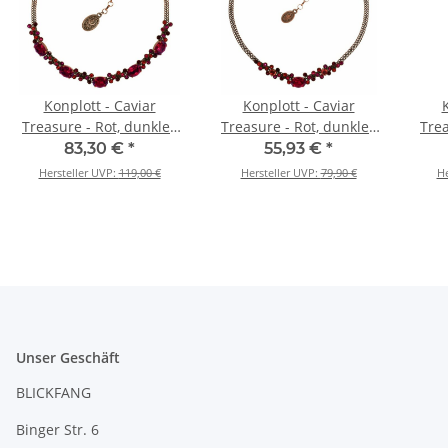
Konplott - Caviar
Konplott - Caviar
Treasure - Rot, dunkles
Treasure - Rot, dunkles
Trea
Antikkuppfer, Halskette
Antikkuppfer, Halskette
Anti
83,30 €
*
55,93 €
*
Hersteller UVP:
119,00 €
Hersteller UVP:
79,90 €
He
Unser Geschäft
BLICKFANG
Binger Str. 6