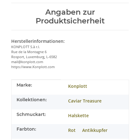
Angaben zur
Produktsicherheit
Herstellerinformationen:
KONPLOTT S.à r.l.
Rue de la Montagne 6
Rosport, Luxemburg, L-6582
mail@konplott.com
https://www.Konplott.com
Produkteigenschaft
Wert
Marke:
Konplott
Kollektionen:
Caviar Treasure
Schmuckart:
Halskette
Farbton:
Rot
Antikkupfer