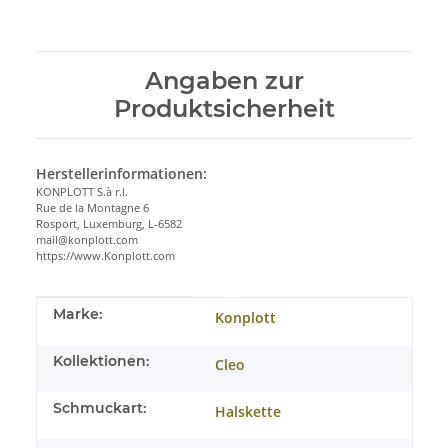
Angaben zur
Produktsicherheit
Herstellerinformationen:
KONPLOTT S.à r.l.
Rue de la Montagne 6
Rosport, Luxemburg, L-6582
mail@konplott.com
https://www.Konplott.com
Produkteigenschaft
Wert
Marke:
Konplott
Kollektionen:
Cleo
Schmuckart:
Halskette