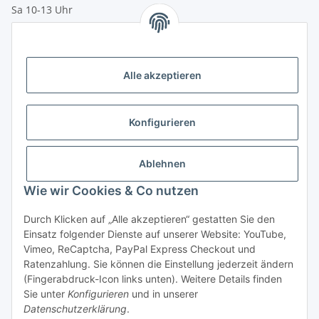
Sa 10-13 Uhr
Zahlungsmöglichkeiten
Vorkasse (per Bank-Überweisung)
Alle akzeptieren
PayPal
Kreditkarte
Konfigurieren
Sofortüberweisung
Banklastschrift
Ablehnen
Wie wir Cookies & Co nutzen
Rechnungskauf
Gesetzliche Informationen
Durch Klicken auf „Alle akzeptieren“ gestatten Sie den
Einsatz folgender Dienste auf unserer Website: YouTube,
Vimeo, ReCaptcha, PayPal Express Checkout und
Informationen
Ratenzahlung. Sie können die Einstellung jederzeit ändern
(Fingerabdruck-Icon links unten). Weitere Details finden
Sie unter
Konfigurieren
und in unserer
Datenschutzerklärung
.
Vertrag widerrufen