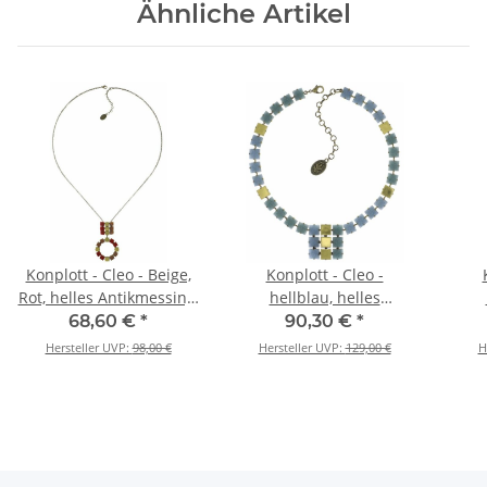
Ähnliche Artikel
Konplott - Cleo - Beige,
Konplott - Cleo -
Rot, helles Antikmessing,
hellblau, helles
Halskette mit Anhänger,
Antikmessing, Halskette
Anti
68,60 €
*
90,30 €
*
Lang
Hersteller UVP:
98,00 €
Hersteller UVP:
129,00 €
H