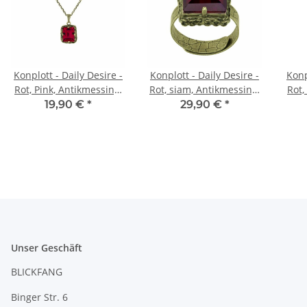
Konplott - Daily Desire -
Konplott - Daily Desire -
Konp
Rot, Pink, Antikmessing,
Rot, siam, Antikmessing,
Rot,
Halskette mit Anhänger
Ring
Oh
19,90 €
*
29,90 €
*
u
Unser Geschäft
BLICKFANG
Binger Str. 6