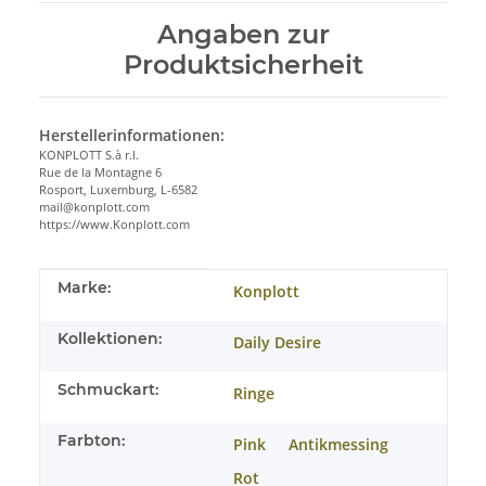
Angaben zur
Produktsicherheit
Herstellerinformationen:
KONPLOTT S.à r.l.
Rue de la Montagne 6
Rosport, Luxemburg, L-6582
mail@konplott.com
https://www.Konplott.com
Produkteigenschaft
Wert
Marke:
Konplott
Kollektionen:
Daily Desire
Schmuckart:
Ringe
Farbton:
Pink
Antikmessing
Rot