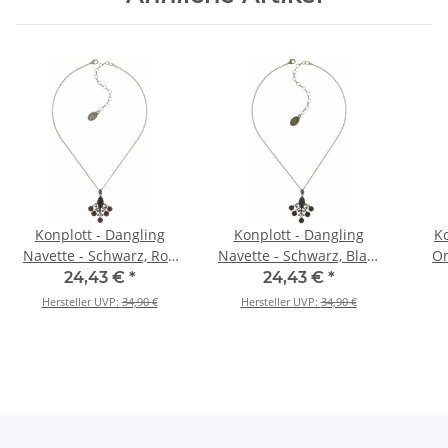
Konplott - Dangling
Konplott - Dangling
Ko
Navette - Schwarz, Rot,
Navette - Schwarz, Blau,
Or
Antiksilber, Halskette mit
Antikmessing, Halskette
24,43 €
*
24,43 €
*
Anhänger
mit Anhänger
Hersteller UVP:
34,90 €
Hersteller UVP:
34,90 €