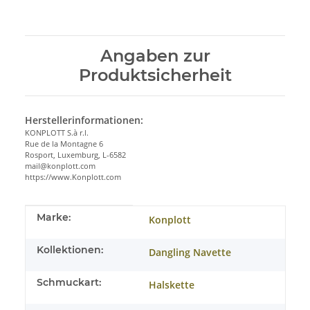
Angaben zur
Produktsicherheit
Herstellerinformationen:
KONPLOTT S.à r.l.
Rue de la Montagne 6
Rosport, Luxemburg, L-6582
mail@konplott.com
https://www.Konplott.com
Produkteigenschaft
Wert
Marke:
Konplott
Kollektionen:
Dangling Navette
Schmuckart:
Halskette