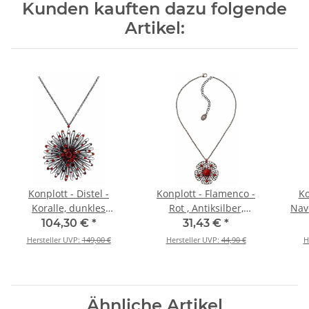
Kunden kauften dazu folgende
Artikel:
Konplott - Distel -
Konplott - Flamenco -
Ko
Koralle, dunkles
Rot , Antiksilber,
Nave
Antiksilber, Halskette mit
Halskette mit Anhänger
Antik
104,30 €
*
31,43 €
*
Anhänger
Hersteller UVP:
149,00 €
Hersteller UVP:
44,90 €
H
Ähnliche Artikel