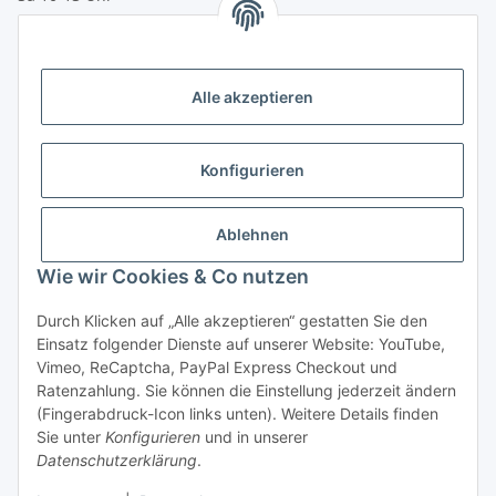
Zahlungsmöglichkeiten
Vorkasse (per Bank-Überweisung)
Alle akzeptieren
PayPal
Kreditkarte
Konfigurieren
Sofortüberweisung
Banklastschrift
Ablehnen
Wie wir Cookies & Co nutzen
Rechnungskauf
Gesetzliche Informationen
Durch Klicken auf „Alle akzeptieren“ gestatten Sie den
Einsatz folgender Dienste auf unserer Website: YouTube,
Vimeo, ReCaptcha, PayPal Express Checkout und
Informationen
Ratenzahlung. Sie können die Einstellung jederzeit ändern
(Fingerabdruck-Icon links unten). Weitere Details finden
Sie unter
Konfigurieren
und in unserer
Datenschutzerklärung
.
Vertrag widerrufen