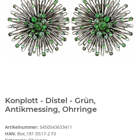
Konplott - Distel - Grün,
Antikmessing, Ohrringe
Artikelnummer:
5450543633411
HAN:
Box_181 DS17-2 F3