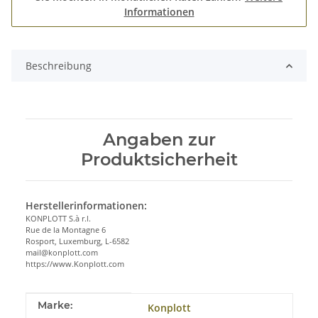
Informationen
Beschreibung
Angaben zur
Produktsicherheit
Herstellerinformationen:
KONPLOTT S.à r.l.
Rue de la Montagne 6
Rosport, Luxemburg, L-6582
mail@konplott.com
https://www.Konplott.com
Produkteigenschaft
Wert
Marke:
Konplott