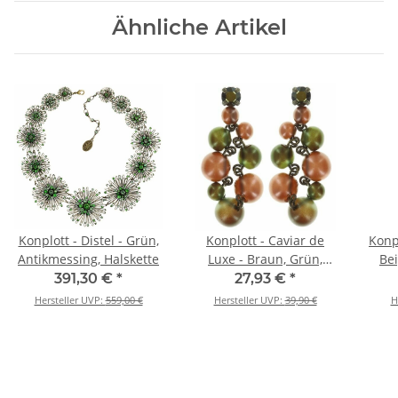
Ähnliche Artikel
Konplott - Distel - Grün,
Konplott - Caviar de
Konpl
Antikmessing, Halskette
Luxe - Braun, Grün,
Bei
Antikmessing, Ohrringe
391,30 €
*
27,93 €
*
mit Stecker und
Hersteller UVP:
559,00 €
Hersteller UVP:
39,90 €
H
Hängelement