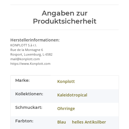
Angaben zur
Produktsicherheit
Herstellerinformationen:
KONPLOTT S.à r.l.
Rue de la Montagne 6
Rosport, Luxemburg, L-6582
mail@konplott.com
https://www.Konplott.com
Produkteigenschaft
Wert
Marke:
Konplott
Kollektionen:
Kaleidotropical
Schmuckart:
Ohrringe
Farbton:
Blau
helles Antiksilber