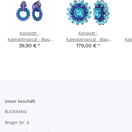
Konplott -
Konplott -
Kaleidotropical - Blau,
Kaleidotropical - Blau,
Kal
helles Antiksilber,
helles Antiksilber,
h
39,90 €
*
179,00 €
*
Ohrringe mit Brisur und
Ohrringe mit Clip und
Oh
Hängelement
Hängelement
u
Unser Geschäft
BLICKFANG
Binger Str. 6