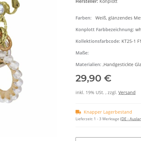
Hersteller:
Konplott
Farben:
Weiß, glänzendes Me
Konplott Farbbezeichnung:
wh
Kollektionsfarbcode:
KT25-1 F
Maße:
Materialien:
,Handgestickte Gla
29,90 €
inkl. 19% USt. , zzgl.
Versand
Knapper Lagerbestand
Lieferzeit:
1 - 3 Werktage
(DE - Ausla