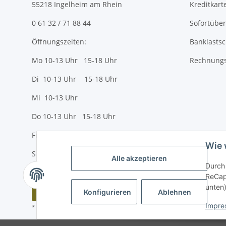
55218 Ingelheim am Rhein
Kreditkart
0 61 32 / 71 88 44
Sofortübe
Öffnungszeiten:
Banklastsc
Mo 10-13 Uhr 15-18 Uhr
Rechnungs
Di 10-13 Uhr 15-18 Uhr
Mi 10-13 Uhr
Do 10-13 Uhr 15-18 Uhr
Fr 10-13 Uhr 15-18 Uhr
Wie 
Sa 10-13 Uhr
Alle akzeptieren
Durch 
ReCapt
unten)
Vertrag widerrufen
Konfigurieren
Ablehnen
Impre
* Alle Preise inkl. gesetzlicher USt., zzgl.
Versand