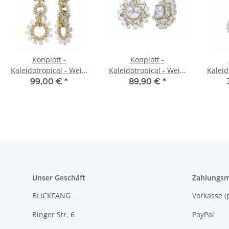
Konplott -
Konplott -
Kaleidotropical - Weiß,
Kaleidotropical - Weiß,
Kaleid
glänzendes Messing,
glänzendes Messing,
Colo
99,00 €
*
89,90 €
*
Ohrringe mit Stecker
Ohrringe mit Clip
Messin
und Hängelement
Hä
Unser Geschäft
Zahlungsm
BLICKFANG
Vorkasse
Binger Str. 6
PayPal