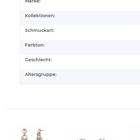
Produkteigenschaft
Wert
Marke:
Kollektionen:
Schmuckart:
Farbton:
Geschlecht:
Altersgruppe: