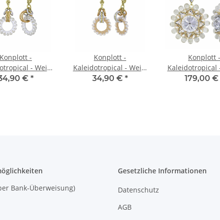
Konplott -
Konplott -
Konplott 
otropical - Weiß,
Kaleidotropical - Weiß,
Kaleidotropical 
r 2, glänzendes
Color 3, glänzendes
glänzendes Me
34,90 €
*
34,90 €
*
179,00 
g, Ohrringe mit
Messing, Ohrringe mit
Ohrringe mit Cl
ngeelement
Hängeelement
Hängeleme
öglichkeiten
Gesetzliche Informationen
 (per Bank-Überweisung)
Datenschutz
AGB