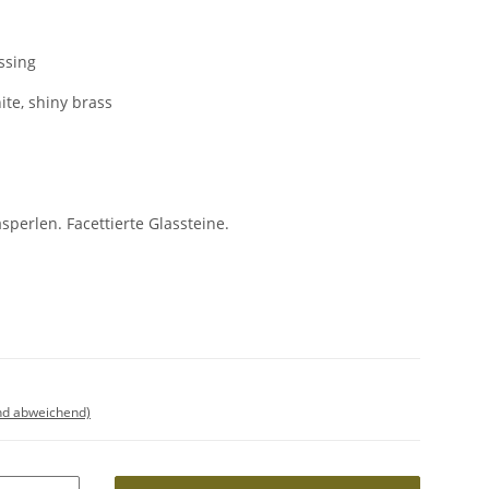
ssing
ite, shiny brass
1
sperlen. Facettierte Glassteine.
nd abweichend)