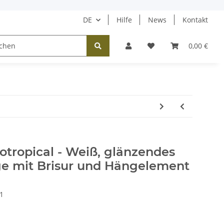
DE
Hilfe
News
Kontakt
Tücher / Schals
Halsketten
Ohrringe
0,00 €
dotropical - Weiß, glänzendes
ge mit Brisur und Hängelement
1