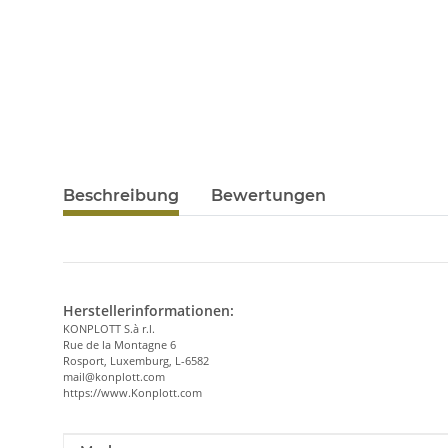
Beschreibung
Bewertungen
Herstellerinformationen:
KONPLOTT S.à r.l.
Rue de la Montagne 6
Rosport, Luxemburg, L-6582
mail@konplott.com
https://www.Konplott.com