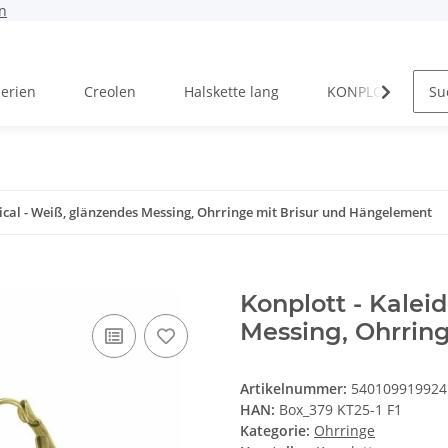
n
Serien
Creolen
Halskette lang
KONPLOTT Serien
pical - Weiß, glänzendes Messing, Ohrringe mit Brisur und Hängelement
Konplott - Kalei
Messing, Ohrrin
Artikelnummer:
540109919924
HAN:
Box_379 KT25-1 F1
Kategorie:
Ohrringe