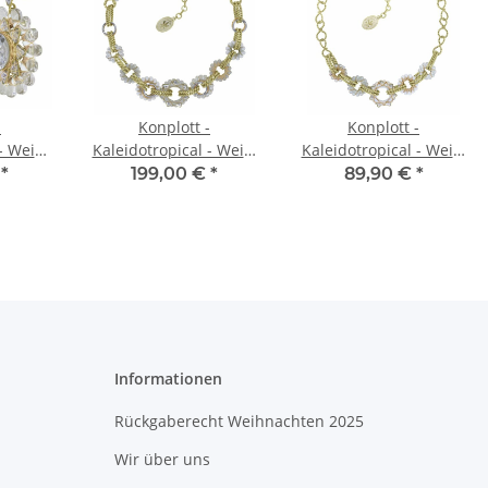
-
Konplott -
Konplott -
- Weiß,
Kaleidotropical - Weiß,
Kaleidotropical - Weiß,
ssing,
glänzendes Messing,
glänzendes Messing,
€
*
199,00 €
*
89,90 €
*
ip und
Halskette
Halskette
nt
Informationen
Rückgaberecht Weihnachten 2025
Wir über uns