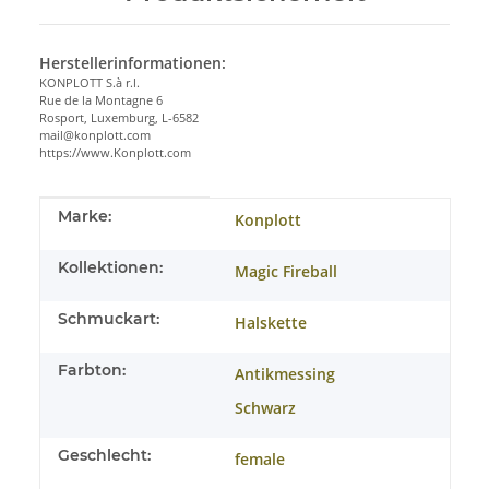
Herstellerinformationen:
KONPLOTT S.à r.l.
Rue de la Montagne 6
Rosport, Luxemburg, L-6582
mail@konplott.com
https://www.Konplott.com
Produkteigenschaft
Wert
Marke:
Konplott
Kollektionen:
Magic Fireball
Schmuckart:
Halskette
Farbton:
Antikmessing
Schwarz
Geschlecht:
female