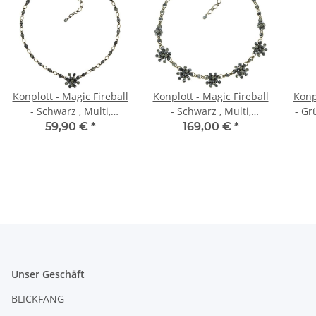
Konplott - Magic Fireball
Konplott - Magic Fireball
Konp
- Schwarz , Multi,
- Schwarz , Multi,
- Gr
Halskette
Halskette
Hals
59,90 €
*
169,00 €
*
Unser Geschäft
BLICKFANG