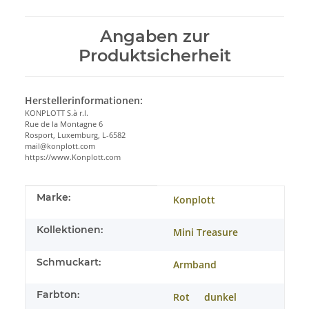
Angaben zur
Produktsicherheit
Herstellerinformationen:
KONPLOTT S.à r.l.
Rue de la Montagne 6
Rosport, Luxemburg, L-6582
mail@konplott.com
https://www.Konplott.com
Produkteigenschaft
Wert
Marke:
Konplott
Kollektionen:
Mini Treasure
Schmuckart:
Armband
Farbton:
Rot
dunkel