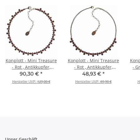
Konplott - Mini Treasure
Konplott - Mini Treasure
Konp
- Rot , Antikkupfer,
- Rot , Antikkupfer,
- G
Halskette
Halskette
90,30 €
*
48,93 €
*
Hersteller UVP:
129,00 €
Hersteller UVP:
69,90 €
H
Unser Geschäft