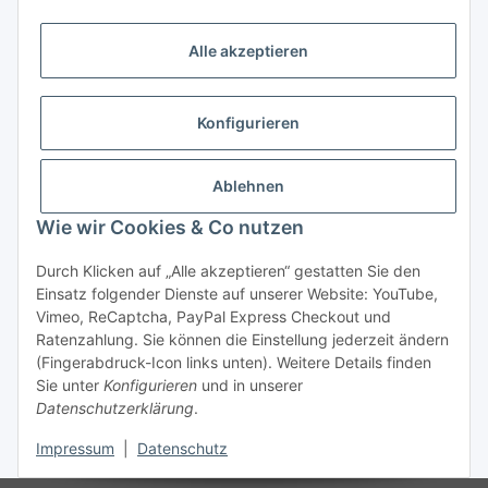
Vorkasse (per Bank-Überweisung)
Alle akzeptieren
PayPal
Kreditkarte
Konfigurieren
Sofortüberweisung
Banklastschrift
Ablehnen
Wie wir Cookies & Co nutzen
Rechnungskauf
Gesetzliche Informationen
Durch Klicken auf „Alle akzeptieren“ gestatten Sie den
Einsatz folgender Dienste auf unserer Website: YouTube,
Vimeo, ReCaptcha, PayPal Express Checkout und
Informationen
Ratenzahlung. Sie können die Einstellung jederzeit ändern
(Fingerabdruck-Icon links unten). Weitere Details finden
Sie unter
Konfigurieren
und in unserer
Datenschutzerklärung
.
Vertrag widerrufen
Impressum
|
Datenschutz
* Alle Preise inkl. gesetzlicher USt., zzgl.
Versand