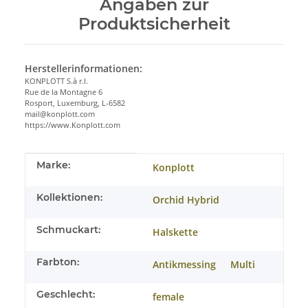
Angaben zur
Produktsicherheit
Herstellerinformationen:
KONPLOTT S.à r.l.
Rue de la Montagne 6
Rosport, Luxemburg, L-6582
mail@konplott.com
https://www.Konplott.com
Produkteigenschaft
Wert
Marke:
Konplott
Kollektionen:
Orchid Hybrid
Schmuckart:
Halskette
Farbton:
Antikmessing
Multi
Geschlecht:
female