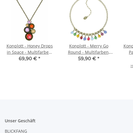
Konplott - Honey Drops
Konplott - Merry Go
Konp
in Space - Multifarben,
Round - Multifarben,
Pa
helles Antikmessing,
Antikmessing, Halskette
Anti
69,90 €
*
59,90 €
*
Halskette mit Anhänger
H
Unser Geschäft
BLICKFANG