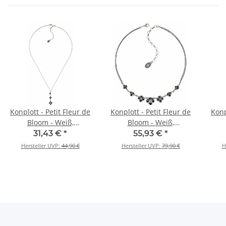
Konplott - Petit Fleur de
Konplott - Petit Fleur de
Konp
Bloom - Weiß,
Bloom - Weiß,
Antiksilber, Halskette mit
Antiksilber, Halskette
Ant
31,43 €
*
55,93 €
*
Anhänger, Lang
Hersteller UVP:
44,90 €
Hersteller UVP:
79,90 €
H