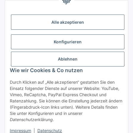
Zahlungsmöglichkeiten
Vorkasse (per Bank-Überweisung)
Alle akzeptieren
PayPal
Kreditkarte
Konfigurieren
Sofortüberweisung
Banklastschrift
Ablehnen
Wie wir Cookies & Co nutzen
Rechnungskauf
Gesetzliche Informationen
Durch Klicken auf „Alle akzeptieren“ gestatten Sie den
Einsatz folgender Dienste auf unserer Website: YouTube,
Vimeo, ReCaptcha, PayPal Express Checkout und
Informationen
Ratenzahlung. Sie können die Einstellung jederzeit ändern
(Fingerabdruck-Icon links unten). Weitere Details finden
Sie unter
Konfigurieren
und in unserer
Datenschutzerklärung
.
Vertrag widerrufen
Impressum
|
Datenschutz
* Alle Preise inkl. gesetzlicher USt., zzgl.
Versand