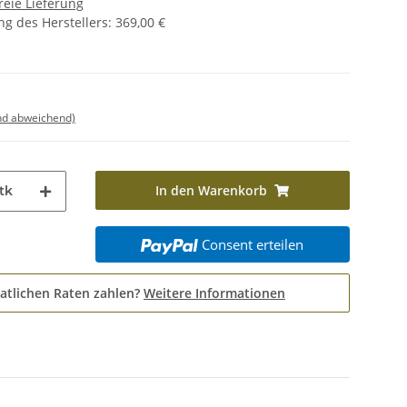
reie Lieferung
g des Herstellers
:
369,00 €
nd abweichend)
In den Warenkorb
tk
Consent erteilen
atlichen Raten zahlen?
Weitere Informationen