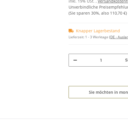
inkl. 19% USt. ,
Versandkostenf
Unverbindliche Preisempfehlun
(Sie sparen
30%
, also
110,70 €
)
Knapper Lagerbestand
Lieferzeit:
1 - 3 Werktage
(DE - Ausla
S
Sie möchten in mon