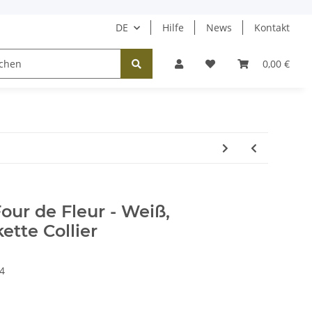
DE
Hilfe
News
Kontakt
Tücher / Schals
Halsketten
Ohrringe
0,00 €
Four de Fleur - Weiß,
kette Collier
4