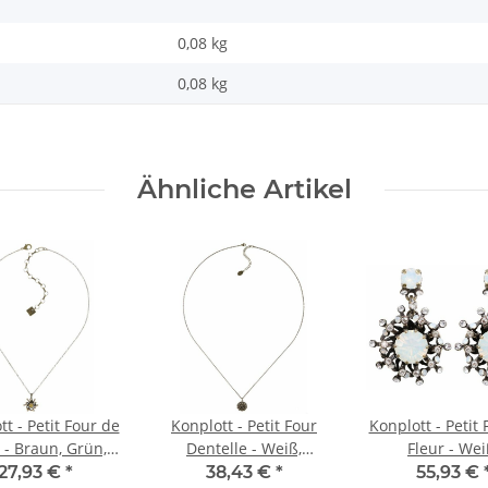
0,08 kg
0,08
kg
Ähnliche Artikel
t - Petit Four de
Konplott - Petit Four
Konplott - Petit
 - Braun, Grün,
Dentelle - Weiß,
Fleur - Wei
ilber, Halskette
Antikmessing, Halskette
Antikmessing, O
27,93 €
*
38,43 €
*
55,93 €