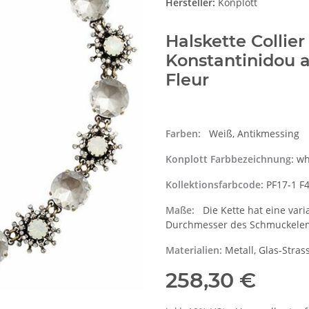
Hersteller:
Konplott
Halskette Collie
Konstantinidou a
Fleur
Farben:
Weiß, Antikmessing
Konplott Farbbezeichnung:
wh
Kollektionsfarbcode:
PF17-1 F
Maße:
Die Kette hat eine vari
Durchmesser des Schmuckelem
Materialien:
Metall, Glas-Stras
258,30 €