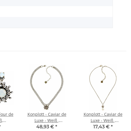
 Four de
Konplott - Caviar de
Konplott - Caviar de
ß,
Luxe - Weiß ,
Luxe - Weiß ,
hrringe
Antikmessing, Halskette
Antikmessing, Halskette
*
48,93 €
*
17,43 €
*