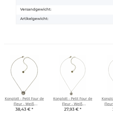
Versandgewicht:
Artikelgewicht:
Konplott - Petit Four de
Konplott - Petit Four de
Konplot
Fleur - Weiß,
Fleur - Weiß,
Fleur
Antikmessing, Halskette
Antikmessing, Halskette
Antiks
38,43 €
*
27,93 €
*