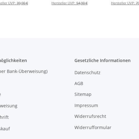
it Anhänger
lang mit Anhänger
mit Stecker 
teller UVP:
39,90 €
Hersteller UVP:
54,90 €
Hersteller UVP:
7
Hängeleme
öglichkeiten
Gesetzliche Informationen
 (per Bank-Überweisung)
Datenschutz
AGB
Sitemap
e
Impressum
rweisung
Widerrufsrecht
hrift
Widerrufformular
kauf