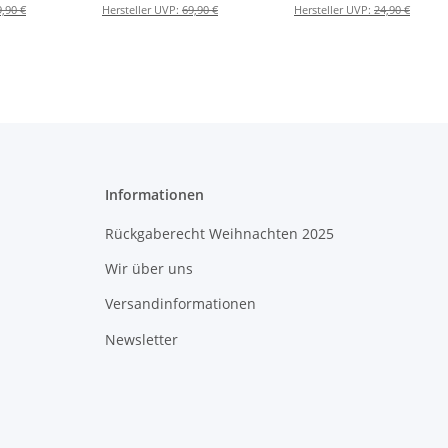
und
9,90 €
Hersteller UVP:
69,90 €
Hersteller UVP:
24,90 €
nt
Informationen
Rückgaberecht Weihnachten 2025
Wir über uns
Versandinformationen
Newsletter