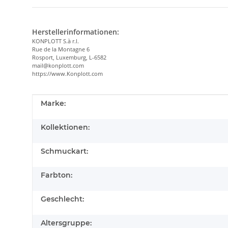
Herstellerinformationen:
KONPLOTT S.à r.l.
Rue de la Montagne 6
Rosport, Luxemburg, L-6582
mail@konplott.com
https://www.Konplott.com
Produkteigenschaft
Wert
Marke:
Kollektionen:
Schmuckart:
Farbton:
Geschlecht:
Altersgruppe: