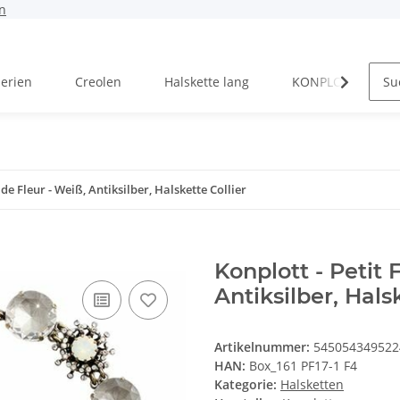
n
Serien
Creolen
Halskette lang
KONPLOTT Serien
 de Fleur - Weiß, Antiksilber, Halskette Collier
Konplott - Petit 
Antiksilber, Hals
Artikelnummer:
545054349522
HAN:
Box_161 PF17-1 F4
Kategorie:
Halsketten