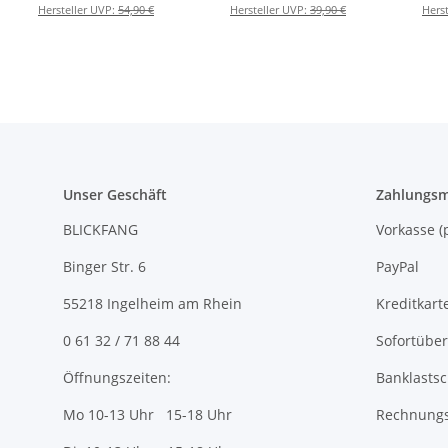
mit Anhänger
mit Anhänger
m
Hersteller UVP:
54,90 €
Hersteller UVP:
39,90 €
Hers
Unser Geschäft
Zahlungsm
BLICKFANG
Vorkasse
Binger Str. 6
PayPal
55218 Ingelheim am Rhein
Kreditkart
0 61 32 / 71 88 44
Sofortübe
Öffnungszeiten:
Banklastsc
Mo 10-13 Uhr 15-18 Uhr
Rechnungs