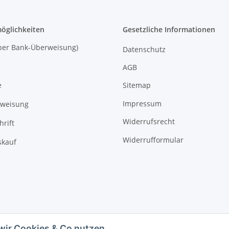
öglichkeiten
Gesetzliche Informationen
 (per Bank-Überweisung)
Datenschutz
AGB
Sitemap
e
Impressum
rweisung
Widerrufsrecht
hrift
Widerrufformular
kauf
wir Cookies & Co nutzen