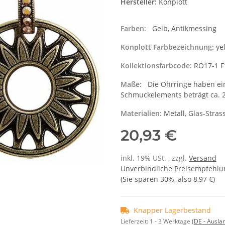
Hersteller:
Konplott
Farben:
Gelb, Antikmessing
Konplott Farbbezeichnung:
ye
Kollektionsfarbcode:
RO17-1 F
Maße:
Die Ohrringe haben ein
Schmuckelements beträgt ca. 
Materialien:
Metall, Glas-Stras
20,93 €
inkl. 19% USt. , zzgl.
Versand
Unverbindliche Preisempfehlun
(Sie sparen
30%
, also
8,97 €
)
Knapper Lagerbestand
Lieferzeit:
1 - 3 Werktage
(DE - Ausla