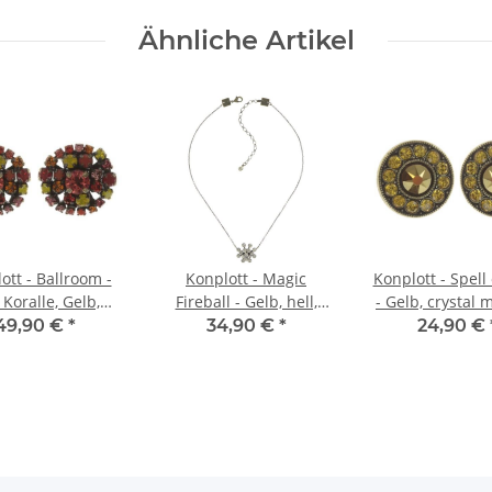
Ähnliche Artikel
ott - Ballroom -
Konplott - Magic
Konplott - Spell
 Koralle, Gelb,
Fireball - Gelb, hell,
- Gelb, crystal m
essing, Ohrringe
blonde flare,
sunshine, sunf
49,90 €
*
34,90 €
*
24,90 €
mit Stecker
Antikmessing, Halskette
Antikmessing, O
mit Stecke