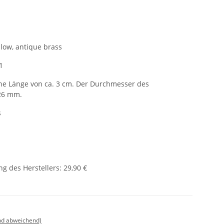
llow, antique brass
1
e Länge von ca. 3 cm. Der Durchmesser des
26 mm.
s
g des Herstellers
:
29,90 €
nd abweichend)