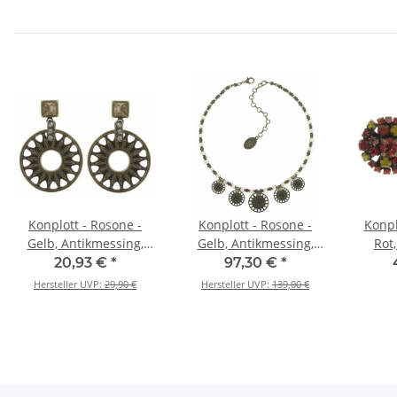
Konplott - Rosone -
Konplott - Rosone -
Konpl
Gelb, Antikmessing,
Gelb, Antikmessing,
Rot,
Ohrringe mit Stecker
Halskette
Antikm
20,93 €
*
97,30 €
*
und Hängeelement
Hersteller UVP:
29,90 €
Hersteller UVP:
139,00 €