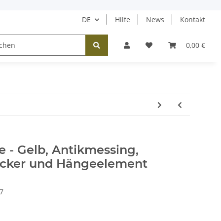
DE
Hilfe
News
Kontakt
Tücher / Schals
Halsketten
Ohrringe
0,00 €
e - Gelb, Antikmessing,
ecker und Hängeelement
7