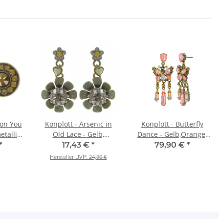
 on You
Konplott - Arsenic in
Konplott - Butterfly
etallic
Old Lace - Gelb,
Dance - Gelb,Orange,
lower,
Antikmessing, Ohrringe
Antikmessing, Ohrringe
*
17,43 €
*
79,90 €
*
hrringe
mit Stecker und
mit Stecker und
Hersteller UVP:
24,90 €
r
Hängeelement
Hängelement