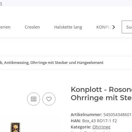
n
Serien
Creolen
Halskette lang
KONPLOTT Serien
elb, Antikmessing, Ohrringe mit Stecker und Hängeelement
Konplott - Roson
Ohrringe mit St
Artikelnummer:
545054348601
HAN:
Box_43 RO17-1 F2
Kategorie:
Ohrringe