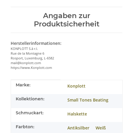
Angaben zur
Produktsicherheit
Herstellerinformationen:
KONPLOTT S.à r.l.
Rue de la Montagne 6
Rosport, Luxemburg, L-6582
mail@konplott.com
https://www.Konplott.com
Produkteigenschaft
Wert
Marke:
Konplott
Kollektionen:
Small Tones Beating
Schmuckart:
Halskette
Farbton:
Antiksilber
Weiß