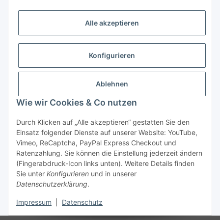
Vorkasse (per Bank-Überweisung)
Alle akzeptieren
PayPal
Kreditkarte
Konfigurieren
Sofortüberweisung
Banklastschrift
Ablehnen
Wie wir Cookies & Co nutzen
Rechnungskauf
Gesetzliche Informationen
Durch Klicken auf „Alle akzeptieren“ gestatten Sie den
Einsatz folgender Dienste auf unserer Website: YouTube,
Vimeo, ReCaptcha, PayPal Express Checkout und
Informationen
Ratenzahlung. Sie können die Einstellung jederzeit ändern
(Fingerabdruck-Icon links unten). Weitere Details finden
Sie unter
Konfigurieren
und in unserer
Datenschutzerklärung
.
Vertrag widerrufen
Impressum
|
Datenschutz
* Alle Preise inkl. gesetzlicher USt., zzgl.
Versand