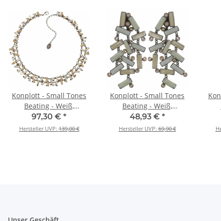
Konplott - Small Tones
Konplott - Small Tones
Kon
Beating - Weiß,
Beating - Weiß,
Antiksilber, Halskette
Antiksilber, Ohrringe mit
Antik
97,30 €
*
48,93 €
*
Stecker
Hersteller UVP:
139,00 €
Hersteller UVP:
69,90 €
He
Unser Geschäft