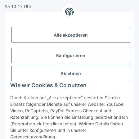
Sa 10-13 Uhr
Zahlungsmöglichkeiten
Vorkasse (per Bank-Überweisung)
Alle akzeptieren
PayPal
Kreditkarte
Konfigurieren
Sofortüberweisung
Banklastschrift
Ablehnen
Wie wir Cookies & Co nutzen
Rechnungskauf
Gesetzliche Informationen
Durch Klicken auf „Alle akzeptieren“ gestatten Sie den
Einsatz folgender Dienste auf unserer Website: YouTube,
Vimeo, ReCaptcha, PayPal Express Checkout und
Informationen
Ratenzahlung. Sie können die Einstellung jederzeit ändern
(Fingerabdruck-Icon links unten). Weitere Details finden
Sie unter
Konfigurieren
und in unserer
Datenschutzerklärung
.
Vertrag widerrufen