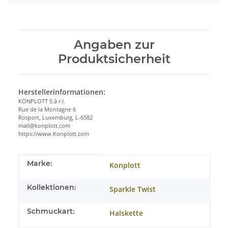
Angaben zur
Produktsicherheit
Herstellerinformationen:
KONPLOTT S.à r.l.
Rue de la Montagne 6
Rosport, Luxemburg, L-6582
mail@konplott.com
https://www.Konplott.com
Produkteigenschaft
Wert
Marke:
Konplott
Kollektionen:
Sparkle Twist
Schmuckart:
Halskette