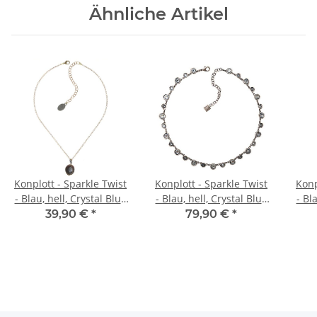
Ähnliche Artikel
Konplott - Sparkle Twist
Konplott - Sparkle Twist
Konp
- Blau, hell, Crystal Blue
- Blau, hell, Crystal Blue
- Bl
Shade, Antiksilber,
Shade, Antiksilber,
S
39,90 €
*
79,90 €
*
Halskette mit Anhänger
Halskette
Oh