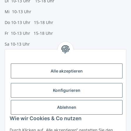
Di 10-13 Uhr 15-18 Uhr
Mi 10-13 Uhr
Do 10-13 Uhr 15-18 Uhr
Fr 10-13 Uhr 15-18 Uhr
Sa 10-13 Uhr
Zahlungsmöglichkeiten
Vorkasse (per Bank-Überweisung)
Alle akzeptieren
PayPal
Kreditkarte
Konfigurieren
Sofortüberweisung
Banklastschrift
Ablehnen
Wie wir Cookies & Co nutzen
Rechnungskauf
Gesetzliche Informationen
Durch Klicken auf „Alle akzeptieren“ gestatten Sie den