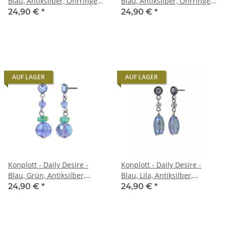
Blau, Antiksilber, Ohrringe
Blau, Antiksilber, Ohrringe
mit Stecker und
mit Stecker und
24,90 €
*
24,90 €
*
Hängelement
Hängelement
AUF LAGER
AUF LAGER
Konplott - Daily Desire -
Konplott - Daily Desire -
Blau, Grün, Antiksilber,
Blau, Lila, Antiksilber,
Ohrringe mit Stecker und
Ohrringe mit Stecker und
24,90 €
*
24,90 €
*
Hängelement
Hängelement