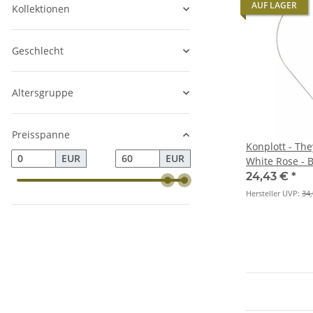
AUF LAGER
Kollektionen
Geschlecht
Altersgruppe
Preisspanne
Konplott - The
EUR
EUR
White Rose - B
Antikmessing, 
24,43 €
*
Anhänger
Hersteller UVP:
34,