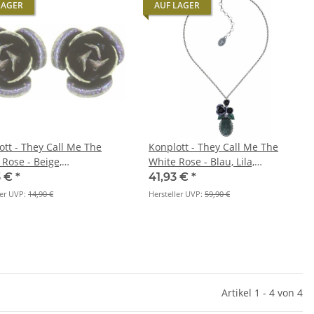
LAGER
AUF LAGER
ott - They Call Me The
Konplott - They Call Me The
 Rose - Beige,
White Rose - Blau, Lila,
messing, Ohrringe mit
Antiksilber, Halskette mit
3 €
*
41,93 €
*
er
Anhänger
ler UVP:
14,90 €
Hersteller UVP:
59,90 €
Artikel 1 - 4 von 4