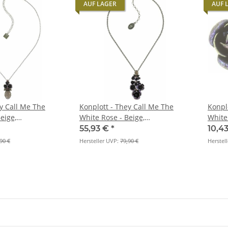
AUF LAGER
AUF 
y Call Me The
Konplott - They Call Me The
Konpl
eige,
White Rose - Beige,
White
Halskette mit
Antikmessing, Halskette mit
Antik
55,93 €
*
10,4
Anhänger
Steck
90 €
Hersteller UVP:
79,90 €
Herstel