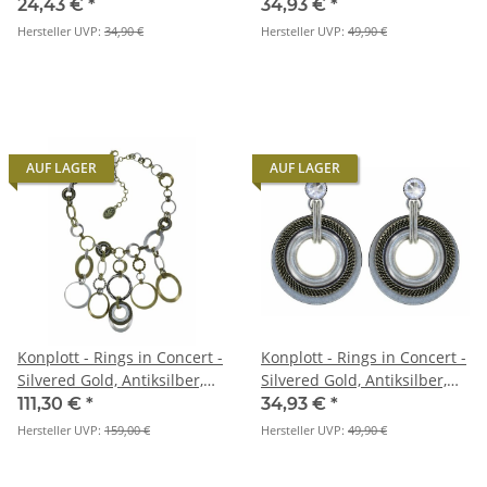
Messing, glänzendes Silber,
Messing, glänzendes Silber,
24,43 €
*
34,93 €
*
Halskette mit Anhänger
Ohrringe mit Stecker und
Hersteller UVP:
34,90 €
Hersteller UVP:
49,90 €
Hängelement
AUF LAGER
AUF LAGER
Konplott - Rings in Concert -
Konplott - Rings in Concert -
Silvered Gold, Antiksilber,
Silvered Gold, Antiksilber,
Antikmressing, Halskette
Antikmressing, Ohrringe mit
111,30 €
*
34,93 €
*
Stecker und Hängelement
Hersteller UVP:
159,00 €
Hersteller UVP:
49,90 €