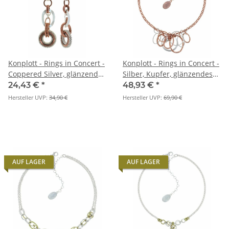
Konplott - Rings in Concert -
Konplott - Rings in Concert -
Coppered Silver, glänzendes
Silber, Kupfer, glänzendes
Silber / Antikkupfer,
Silber, glänzendes Kupfer,
24,43 €
*
48,93 €
*
Ohrringe mit Stecker und
Halskette
Hersteller UVP:
34,90 €
Hersteller UVP:
69,90 €
Hängelement
AUF LAGER
AUF LAGER