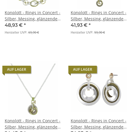
Konplott - Rings in Concert -
Konplott - Rings in Concert -
Silber, Messing, glänzendes
Silber, Messing, glänzendes
Messing, glänzendes Silber,
Messing, glänzendes Silber,
48,93 €
*
41,93 €
*
Halskette
Halskette
Hersteller UVP:
69,90 €
Hersteller UVP:
59,90 €
AUF LAGER
AUF LAGER
Konplott - Rings in Concert -
Konplott - Rings in Concert -
Silber, Messing, glänzendes
Silber, Messing, glänzendes