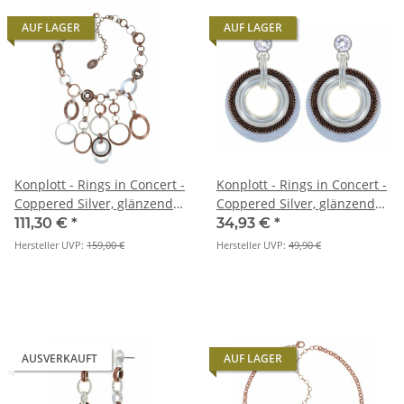
AUF LAGER
AUF LAGER
Konplott - Rings in Concert -
Konplott - Rings in Concert -
Coppered Silver, glänzendes
Coppered Silver, glänzendes
Silber / Antikkupfer,
Silber / Antikkupfer,
111,30 €
*
34,93 €
*
Halskette
Ohrringe mit Stecker und
Hersteller UVP:
159,00 €
Hersteller UVP:
49,90 €
Hängelement
AUSVERKAUFT
AUF LAGER