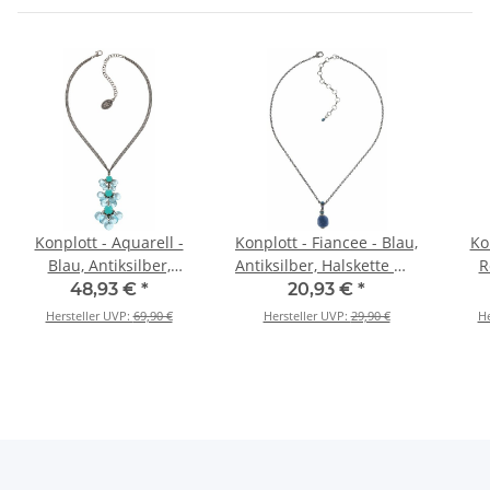
Konplott - Aquarell -
Konplott - Fiancee - Blau,
Ko
Blau, Antiksilber,
Antiksilber, Halskette mit
R
Halskette mit Anhänger
Anhänger
Hals
48,93 €
*
20,93 €
*
Hersteller UVP:
69,90 €
Hersteller UVP:
29,90 €
He