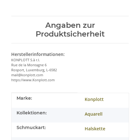
Angaben zur
Produktsicherheit
Herstellerinformationen:
KONPLOTT S.à r.l.
Rue de la Montagne 6
Rosport, Luxemburg, L-6582
mail@konplott.com
https://www.Konplott.com
Produkteigenschaft
Wert
Marke:
Konplott
Kollektionen:
Aquarell
Schmuckart:
Halskette