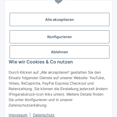
Zahlungsmöglichkeiten
Vorkasse (per Bank-Überweisung)
Alle akzeptieren
PayPal
Kreditkarte
Konfigurieren
Sofortüberweisung
Banklastschrift
Ablehnen
Wie wir Cookies & Co nutzen
Rechnungskauf
Gesetzliche Informationen
Durch Klicken auf „Alle akzeptieren“ gestatten Sie den
Einsatz folgender Dienste auf unserer Website: YouTube,
Vimeo, ReCaptcha, PayPal Express Checkout und
Informationen
Ratenzahlung. Sie können die Einstellung jederzeit ändern
(Fingerabdruck-Icon links unten). Weitere Details finden
Sie unter
Konfigurieren
und in unserer
Datenschutzerklärung
.
Vertrag widerrufen
Impressum
|
Datenschutz
* Alle Preise inkl. gesetzlicher USt., zzgl.
Versand