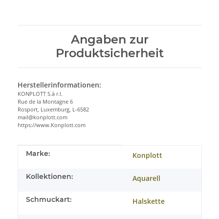
Angaben zur
Produktsicherheit
Herstellerinformationen:
KONPLOTT S.à r.l.
Rue de la Montagne 6
Rosport, Luxemburg, L-6582
mail@konplott.com
https://www.Konplott.com
Produkteigenschaft
Wert
Marke:
Konplott
Kollektionen:
Aquarell
Schmuckart:
Halskette