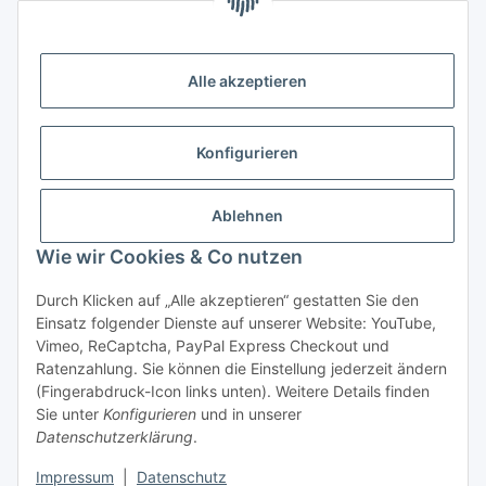
Zahlungsmöglichkeiten
Vorkasse (per Bank-Überweisung)
Alle akzeptieren
PayPal
Kreditkarte
Konfigurieren
Sofortüberweisung
Banklastschrift
Ablehnen
Wie wir Cookies & Co nutzen
Rechnungskauf
Gesetzliche Informationen
Durch Klicken auf „Alle akzeptieren“ gestatten Sie den
Einsatz folgender Dienste auf unserer Website: YouTube,
Vimeo, ReCaptcha, PayPal Express Checkout und
Informationen
Ratenzahlung. Sie können die Einstellung jederzeit ändern
(Fingerabdruck-Icon links unten). Weitere Details finden
Sie unter
Konfigurieren
und in unserer
Datenschutzerklärung
.
Vertrag widerrufen
Impressum
|
Datenschutz
* Alle Preise inkl. gesetzlicher USt., zzgl.
Versand