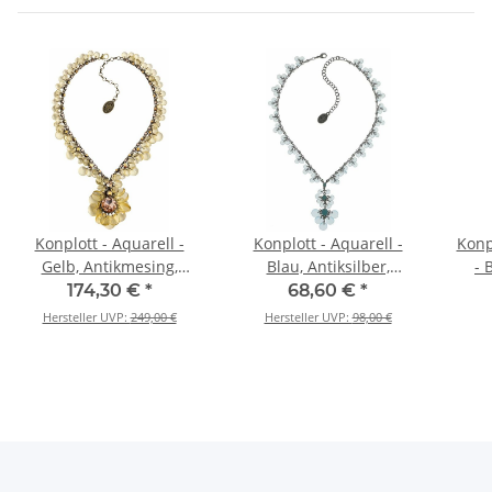
Konplott - Aquarell -
Konplott - Aquarell -
Konp
Gelb, Antikmesing,
Blau, Antiksilber,
- 
Antiksilber, Halskette mit
Halskette mit Anhänger
174,30 €
*
68,60 €
*
Anhänger
Hersteller UVP:
249,00 €
Hersteller UVP:
98,00 €