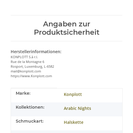
Angaben zur
Produktsicherheit
Herstellerinformationen:
KONPLOTT S.à r.l.
Rue de la Montagne 6
Rosport, Luxemburg, L-6582
mail@konplott.com
https://www.Konplott.com
Produkteigenschaft
Wert
Marke:
Konplott
Kollektionen:
Arabic Nights
Schmuckart:
Halskette