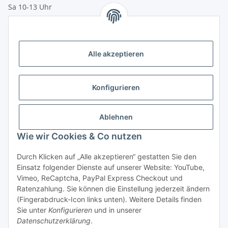
Sa 10-13 Uhr
Zahlungsmöglichkeiten
Vorkasse (per Bank-Überweisung)
Alle akzeptieren
PayPal
Kreditkarte
Konfigurieren
Sofortüberweisung
Banklastschrift
Ablehnen
Wie wir Cookies & Co nutzen
Rechnungskauf
Gesetzliche Informationen
Durch Klicken auf „Alle akzeptieren“ gestatten Sie den
Einsatz folgender Dienste auf unserer Website: YouTube,
Vimeo, ReCaptcha, PayPal Express Checkout und
Informationen
Ratenzahlung. Sie können die Einstellung jederzeit ändern
(Fingerabdruck-Icon links unten). Weitere Details finden
Sie unter
Konfigurieren
und in unserer
Datenschutzerklärung
.
Vertrag widerrufen