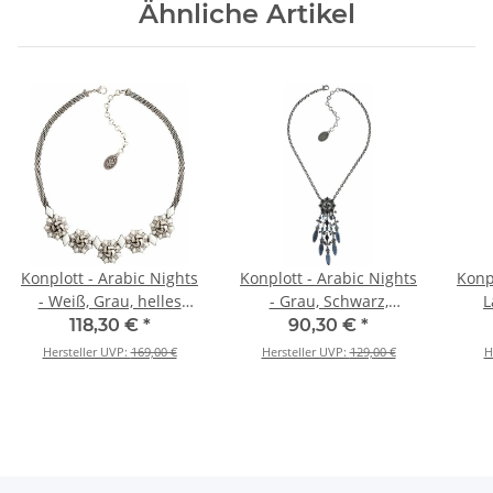
Ähnliche Artikel
Konplott - Arabic Nights
Konplott - Arabic Nights
Konpl
- Weiß, Grau, helles
- Grau, Schwarz,
L
Antiksilber, Halskette
Antiksilber, Halskette mit
Antik
118,30 €
*
90,30 €
*
Anhänger
Hersteller UVP:
169,00 €
Hersteller UVP:
129,00 €
H