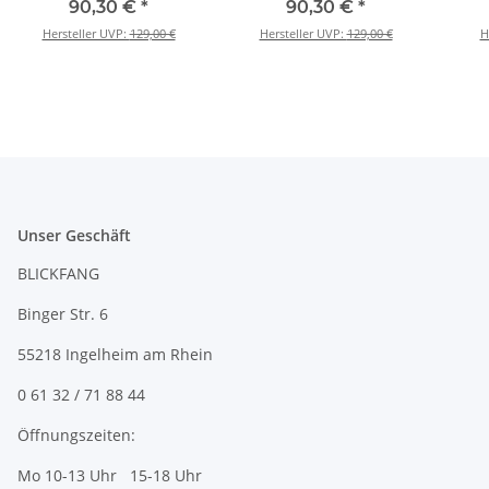
90,30 €
*
90,30 €
*
Hersteller UVP:
129,00 €
Hersteller UVP:
129,00 €
H
Unser Geschäft
BLICKFANG
Binger Str. 6
55218 Ingelheim am Rhein
0 61 32 / 71 88 44
Öffnungszeiten:
Mo 10-13 Uhr 15-18 Uhr