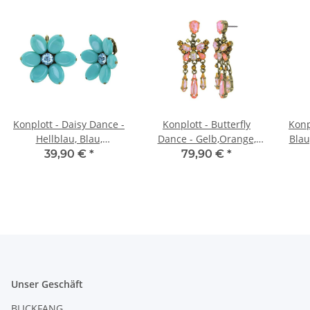
Konplott - Daisy Dance -
Konplott - Butterfly
Konp
Hellblau, Blau,
Dance - Gelb,Orange,
Blau
Antikmessing, Ohrringe
Antikmessing, Ohrringe
Oh
39,90 €
*
79,90 €
*
mit Brisur
mit Stecker und
Hängelement
Unser Geschäft
BLICKFANG