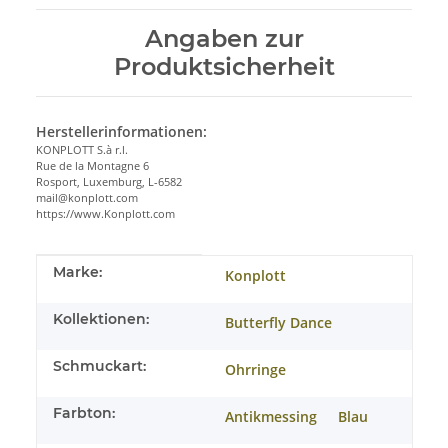
Angaben zur
Produktsicherheit
Herstellerinformationen:
KONPLOTT S.à r.l.
Rue de la Montagne 6
Rosport, Luxemburg, L-6582
mail@konplott.com
https://www.Konplott.com
Produkteigenschaft
Wert
Marke:
Konplott
Kollektionen:
Butterfly Dance
Schmuckart:
Ohrringe
Farbton:
Antikmessing
Blau