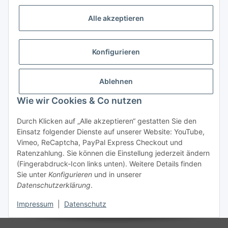
Vorkasse (per Bank-Überweisung)
Alle akzeptieren
PayPal
Kreditkarte
Konfigurieren
Sofortüberweisung
Banklastschrift
Ablehnen
Wie wir Cookies & Co nutzen
Rechnungskauf
Gesetzliche Informationen
Durch Klicken auf „Alle akzeptieren“ gestatten Sie den
Einsatz folgender Dienste auf unserer Website: YouTube,
Vimeo, ReCaptcha, PayPal Express Checkout und
Informationen
Ratenzahlung. Sie können die Einstellung jederzeit ändern
(Fingerabdruck-Icon links unten). Weitere Details finden
Sie unter
Konfigurieren
und in unserer
Datenschutzerklärung
.
Vertrag widerrufen
Impressum
|
Datenschutz
* Alle Preise inkl. gesetzlicher USt., zzgl.
Versand