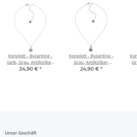
Konplott - Byzantine -
Konplott - Byzantine -
Kon
Gelb, Grau, Antiksilber,
Grau, Antiksilber,
Gr
Halskette mit Anhänger
Halskette mit Anhänger
Hals
24,90 €
*
24,90 €
*
Unser Geschäft