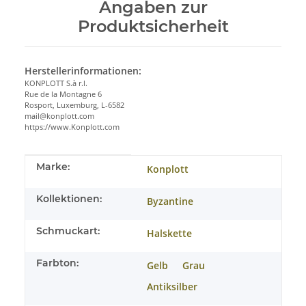
Angaben zur
Produktsicherheit
Herstellerinformationen:
KONPLOTT S.à r.l.
Rue de la Montagne 6
Rosport, Luxemburg, L-6582
mail@konplott.com
https://www.Konplott.com
Produkteigenschaft
Wert
Marke:
Konplott
Kollektionen:
Byzantine
Schmuckart:
Halskette
Farbton:
Gelb
Grau
Antiksilber