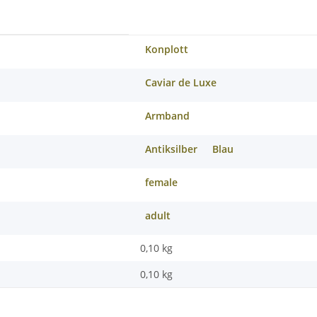
Konplott
Caviar de Luxe
Armband
Antiksilber
Blau
female
adult
0,10 kg
0,10
kg