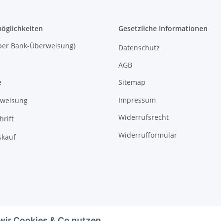
öglichkeiten
Gesetzliche Informationen
 (per Bank-Überweisung)
Datenschutz
AGB
Sitemap
e
Impressum
rweisung
Widerrufsrecht
hrift
Widerrufformular
kauf
wir Cookies & Co nutzen