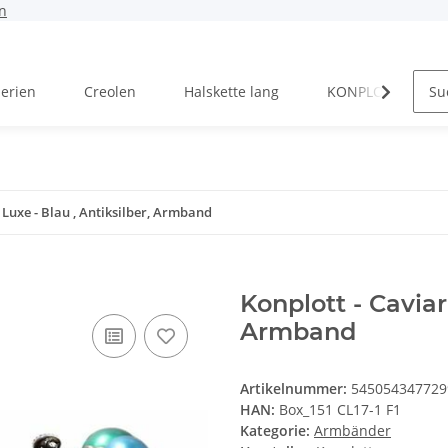
n
Serien
Creolen
Halskette lang
KONPLOTT Serien
 Luxe - Blau , Antiksilber, Armband
Konplott - Caviar
Armband
Artikelnummer:
545054347729
HAN:
Box_151 CL17-1 F1
Kategorie:
Armbänder