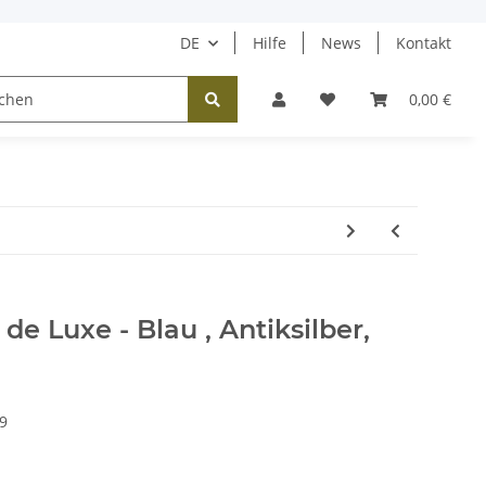
DE
Hilfe
News
Kontakt
Tücher / Schals
Halsketten
Ohrringe
0,00 €
 de Luxe - Blau , Antiksilber,
9