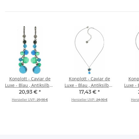
Konplott - Caviar de
Konplott - Caviar de
Konpl
Luxe - Blau , Antiksilber,
Luxe - Blau , Antiksilber,
Luxe - 
Ohrringe
Halskette mit Anhänger
Halske
20,93 €
*
17,43 €
*
Hersteller UVP:
29,90 €
Hersteller UVP:
24,90 €
Hers