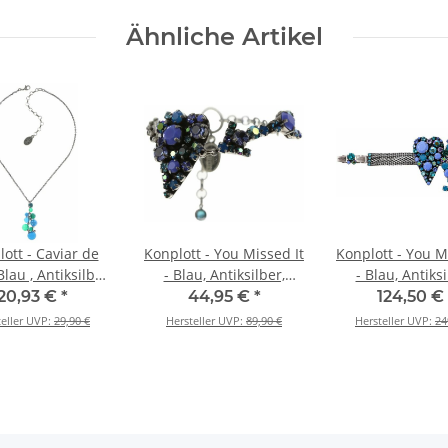
Ähnliche Artikel
ott - Caviar de
Konplott - You Missed It
Konplott - You M
Blau , Antiksilber,
- Blau, Antiksilber,
- Blau, Antiksi
tte mit Anhänger
Armband
Armband
20,93 €
*
44,95 €
*
124,50 €
teller UVP:
29,90 €
Hersteller UVP:
89,90 €
Hersteller UVP:
24