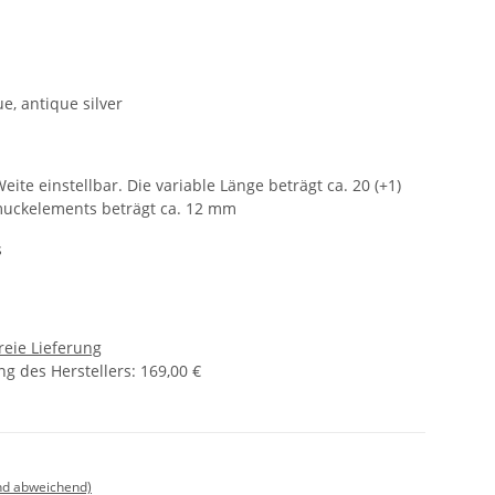
ue, antique silver
1
eite einstellbar. Die variable Länge beträgt ca. 20 (+1)
uckelements beträgt ca. 12 mm
s
reie Lieferung
g des Herstellers
:
169,00 €
nd abweichend)