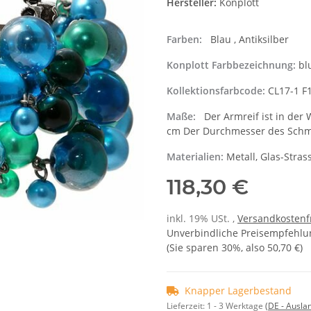
Hersteller:
Konplott
Farben:
Blau , Antiksilber
Konplott Farbbezeichnung:
bl
Kollektionsfarbcode:
CL17-1 F
Maße:
Der Armreif ist in der W
cm Der Durchmesser des Schm
Materialien:
Metall, Glas-Stras
118,30 €
inkl. 19% USt. ,
Versandkostenf
Unverbindliche Preisempfehlun
(Sie sparen
30%
, also
50,70 €
)
Knapper Lagerbestand
Lieferzeit:
1 - 3 Werktage
(DE - Ausla