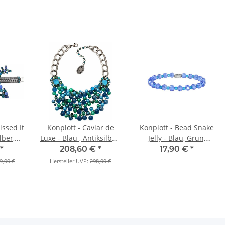
issed It
Konplott - Caviar de
Konplott - Bead Snake
lber,
Luxe - Blau , Antiksilber,
Jelly - Blau, Grün,
Halskette mit Anhänger
Antiksilber, Armband
*
208,60 €
*
17,90 €
*
auf Gummiband
9,00 €
Hersteller UVP:
298,00 €