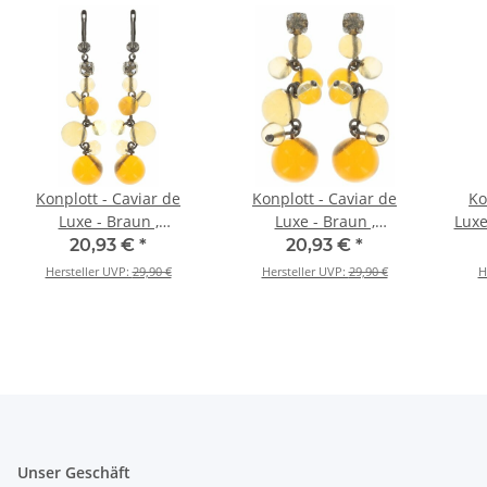
Konplott - Caviar de
Konplott - Caviar de
Ko
Luxe - Braun ,
Luxe - Braun ,
Luxe
Antiksilber, Antiksilber,
Antiksilber, Antiksilber,
20,93 €
*
20,93 €
*
Ohrringe
Ohrringe mit Stecker
Hersteller UVP:
29,90 €
Hersteller UVP:
29,90 €
H
und Hängeelement
Unser Geschäft