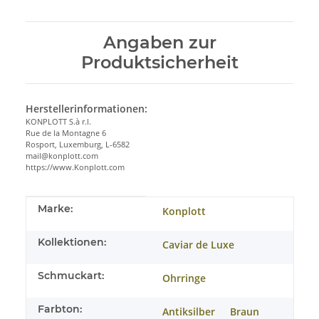
Angaben zur
Produktsicherheit
Herstellerinformationen:
KONPLOTT S.à r.l.
Rue de la Montagne 6
Rosport, Luxemburg, L-6582
mail@konplott.com
https://www.Konplott.com
Produkteigenschaft
Wert
Marke:
Konplott
Kollektionen:
Caviar de Luxe
Schmuckart:
Ohrringe
Farbton:
Antiksilber
Braun