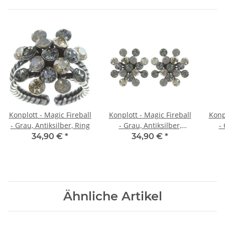
Konplott - Magic Fireball
Konplott - Magic Fireball
Konp
- Grau, Antiksilber, Ring
- Grau, Antiksilber,
- 
Ohrringemit Stecker
34,90 €
*
34,90 €
*
Ähnliche Artikel