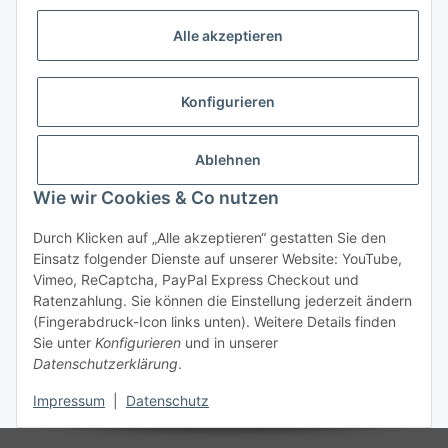
Vorkasse (per Bank-Überweisung)
Alle akzeptieren
PayPal
Kreditkarte
Konfigurieren
Sofortüberweisung
Banklastschrift
Ablehnen
Wie wir Cookies & Co nutzen
Rechnungskauf
Gesetzliche Informationen
Durch Klicken auf „Alle akzeptieren“ gestatten Sie den
Einsatz folgender Dienste auf unserer Website: YouTube,
Vimeo, ReCaptcha, PayPal Express Checkout und
Informationen
Ratenzahlung. Sie können die Einstellung jederzeit ändern
(Fingerabdruck-Icon links unten). Weitere Details finden
Sie unter
Konfigurieren
und in unserer
Datenschutzerklärung
.
Vertrag widerrufen
Impressum
|
Datenschutz
* Alle Preise inkl. gesetzlicher USt., zzgl.
Versand