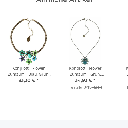
Konplott - Flower
Konplott - Flower
K
Zumzum - Blau, Grün,
Zumzum - Grün,
Lila, Antikmessing,
Antikmessing, Halskette
Anti
83,30 €
*
34,93 €
*
Halskette
mit Anhänger
Hersteller UVP:
49,90 €
H