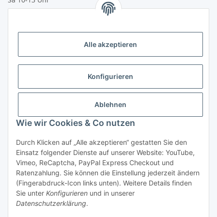
Zahlungsmöglichkeiten
Vorkasse (per Bank-Überweisung)
Alle akzeptieren
PayPal
Kreditkarte
Konfigurieren
Sofortüberweisung
Banklastschrift
Ablehnen
Wie wir Cookies & Co nutzen
Rechnungskauf
Gesetzliche Informationen
Durch Klicken auf „Alle akzeptieren“ gestatten Sie den
Einsatz folgender Dienste auf unserer Website: YouTube,
Vimeo, ReCaptcha, PayPal Express Checkout und
Informationen
Ratenzahlung. Sie können die Einstellung jederzeit ändern
(Fingerabdruck-Icon links unten). Weitere Details finden
Sie unter
Konfigurieren
und in unserer
Datenschutzerklärung
.
Vertrag widerrufen