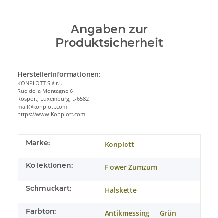
Angaben zur
Produktsicherheit
Herstellerinformationen:
KONPLOTT S.à r.l.
Rue de la Montagne 6
Rosport, Luxemburg, L-6582
mail@konplott.com
https://www.Konplott.com
Produkteigenschaft
Wert
Marke:
Konplott
Kollektionen:
Flower Zumzum
Schmuckart:
Halskette
Farbton:
Antikmessing
Grün