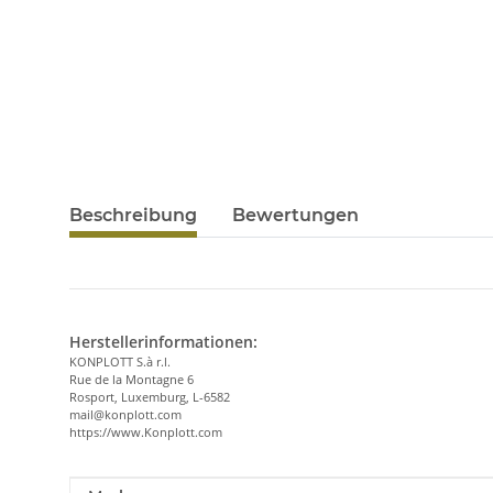
Beschreibung
Bewertungen
Herstellerinformationen:
KONPLOTT S.à r.l.
Rue de la Montagne 6
Rosport, Luxemburg, L-6582
mail@konplott.com
https://www.Konplott.com