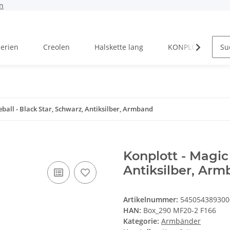
n
Serien
Creolen
Halskette lang
KONPLOTT Serien
eball - Black Star, Schwarz, Antiksilber, Armband
Konplott - Magic 
Antiksilber, Ar
Artikelnummer:
545054389300
HAN:
Box_290 MF20-2 F166
Kategorie:
Armbänder