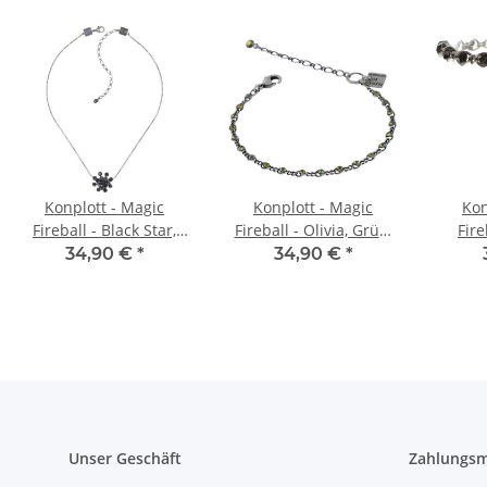
Konplott - Magic
Konplott - Magic
Kon
Fireball - Black Star,
Fireball - Olivia, Grün,
Fire
Schwarz, Antiksilber,
Antiksilber, Armband
Antik
34,90 €
*
34,90 €
*
Halskette mit Anhänger
MINI-Version
Unser Geschäft
Zahlungsm