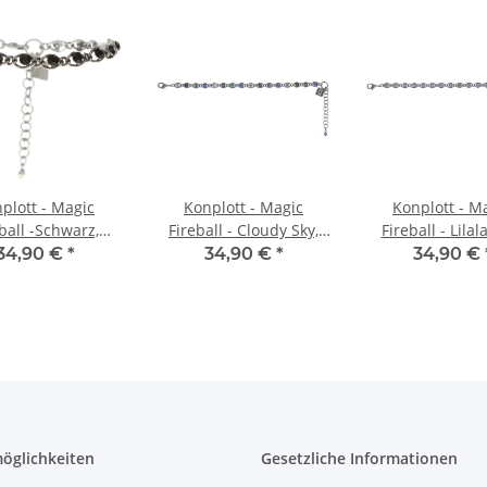
plott - Magic
Konplott - Magic
Konplott - M
ball -Schwarz,
Fireball - Cloudy Sky,
Fireball - Lilala
silber, Armband
Blau, Antiksilber,
Antiksilber, A
34,90 €
*
34,90 €
*
34,90 €
Armband
öglichkeiten
Gesetzliche Informationen