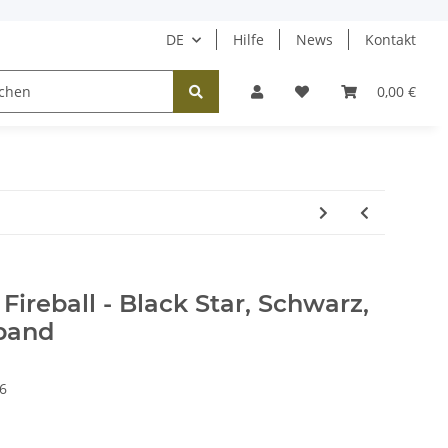
DE
Hilfe
News
Kontakt
Tücher / Schals
Halsketten
Ohrringe
0,00 €
Fireball - Black Star, Schwarz,
mband
6