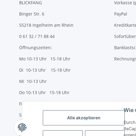
BLICKFANG
Vorkasse
Binger Str. 6
PayPal
55218 Ingelheim am Rhein
Kreditkart
0 61 32 / 71 88 44
Sofortübe
Öffnungszeiten:
Banklastsc
Mo 10-13 Uhr 15-18 Uhr
Rechnungs
Di 10-13 Uhr 15-18 Uhr
Mi 10-13 Uhr
Do 10-13 Uhr 15-18 Uhr
Fr 10-13 Uhr 15-18 Uhr
Wie 
Sa 10-13 Uhr
Alle akzeptieren
Durch 
ReCapt
unten)