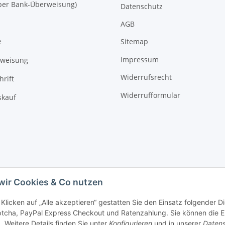
 (per Bank-Überweisung)
Datenschutz
AGB
Sitemap
e
Impressum
rweisung
Widerrufsrecht
hrift
Widerrufformular
kauf
wir Cookies & Co nutzen
Klicken auf „Alle akzeptieren“ gestatten Sie den Einsatz folgender 
cha, PayPal Express Checkout und Ratenzahlung. Sie können die Ein
. Weitere Details finden Sie unter
Konfigurieren
und in unserer
Datens