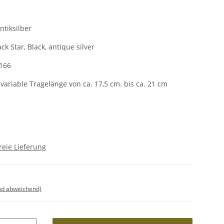
ntiksilber
ack Star, Black, antique silver
166
riable Tragelänge von ca. 17,5 cm. bis ca. 21 cm
reie Lieferung
nd abweichend)