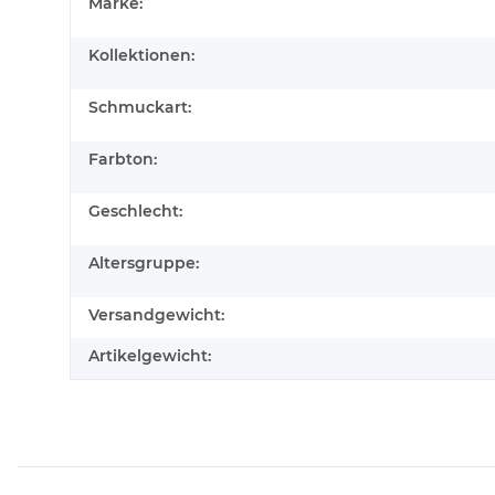
Produkteigenschaft
Wert
Marke:
Kollektionen:
Schmuckart:
Farbton:
Geschlecht:
Altersgruppe:
Versandgewicht:
Artikelgewicht: