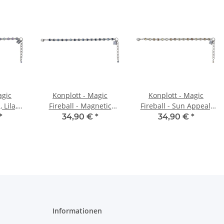
agic
Konplott - Magic
Konplott - Magic
, Lila,
Fireball - Magnetic
Fireball - Sun Appeal,
rmband
Blues, Blau, Antiksilber,
Braun, Antiksilber,
*
34,90 €
*
34,90 €
*
Armband
Armband
Informationen