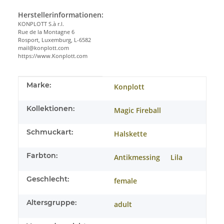
Herstellerinformationen:
KONPLOTT S.à r.l.
Rue de la Montagne 6
Rosport, Luxemburg, L-6582
mail@konplott.com
https://www.Konplott.com
Produkteigenschaft
Wert
Marke:
Konplott
Kollektionen:
Magic Fireball
Schmuckart:
Halskette
Farbton:
Antikmessing
Lila
Geschlecht:
female
Altersgruppe:
adult