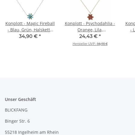
Konplott - Magic Fireball
Konplott - Psychodahlia -
Konp
- Blau, Grün, Halskette
Orange, Lila,
- 
mit Anhänger
Antikmessing, Halskette
Hal
34,90 €
*
24,43 €
*
mit Anhänger
Hersteller UVP:
34,90 €
Unser Geschäft
BLICKFANG
Binger Str. 6
55218 Ingelheim am Rhein