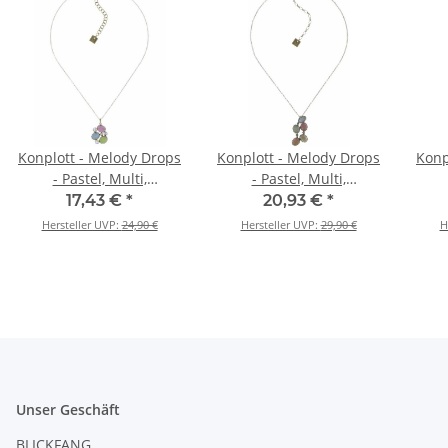
Konplott - Melody Drops
Konplott - Melody Drops
Konp
- Pastel, Multi,
- Pastel, Multi,
Antikmessing, Halskette
Antikmessing, Halskette
Anti
17,43 €
*
20,93 €
*
mit Anhänger
mit Anhänger
Hersteller UVP:
24,90 €
Hersteller UVP:
29,90 €
H
Unser Geschäft
BLICKFANG