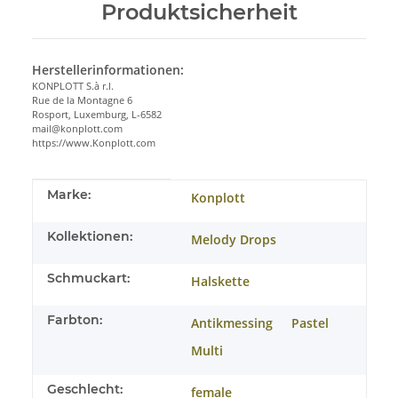
Produktsicherheit
Herstellerinformationen:
KONPLOTT S.à r.l.
Rue de la Montagne 6
Rosport, Luxemburg, L-6582
mail@konplott.com
https://www.Konplott.com
Produkteigenschaft
Wert
Marke:
Konplott
Kollektionen:
Melody Drops
Schmuckart:
Halskette
Farbton:
Antikmessing
Pastel
Multi
Geschlecht:
female