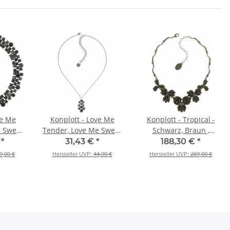
ve Me
Konplott - Love Me
Konplott - Tropical -
e Sweet
Tender, Love Me Sweet
Schwarz, Braun ,
silber,
- Schwarz , Antiksilber,
Antikmessing, Halskette
€
*
31,43 €
*
188,30 €
*
Halskette mit Anhänger
9,00 €
Hersteller UVP:
44,90 €
Hersteller UVP:
269,00 €