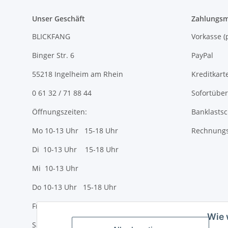
Unser Geschäft
Zahlungsm
BLICKFANG
Vorkasse
Binger Str. 6
PayPal
55218 Ingelheim am Rhein
Kreditkart
0 61 32 / 71 88 44
Sofortübe
Öffnungszeiten:
Banklastsc
Mo 10-13 Uhr 15-18 Uhr
Rechnungs
Di 10-13 Uhr 15-18 Uhr
Mi 10-13 Uhr
Do 10-13 Uhr 15-18 Uhr
Fr 10-13 Uhr 15-18 Uhr
Wie 
Sa 10-13 Uhr