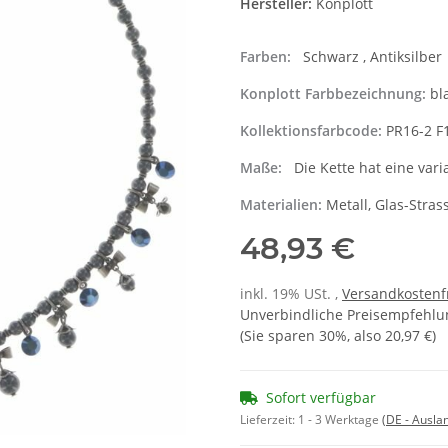
Hersteller:
Konplott
Farben:
Schwarz , Antiksilber
Konplott Farbbezeichnung:
bl
Kollektionsfarbcode:
PR16-2 F
Maße:
Die Kette hat eine vari
Materialien:
Metall, Glas-Stras
48,93 €
inkl. 19% USt. ,
Versandkostenf
Unverbindliche Preisempfehlun
(Sie sparen
30%
, also
20,97 €
)
Sofort verfügbar
Lieferzeit:
1 - 3 Werktage
(DE - Ausla