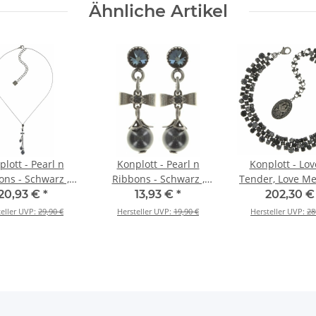
Ähnliche Artikel
lott - Pearl n
Konplott - Pearl n
Konplott - Lo
ons - Schwarz ,
Ribbons - Schwarz ,
Tender, Love M
ilber, Halskette
Antiksilber, Ohrringe
- Schwarz , Antik
20,93 €
*
13,93 €
*
202,30 
it Anhänger
mit Stecker
Halskette
teller UVP:
29,90 €
Hersteller UVP:
19,90 €
Hersteller UVP:
28