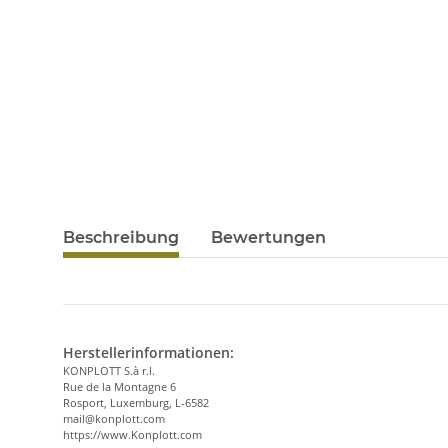
Beschreibung
Bewertungen
Herstellerinformationen:
KONPLOTT S.à r.l.
Rue de la Montagne 6
Rosport, Luxemburg, L-6582
mail@konplott.com
https://www.Konplott.com