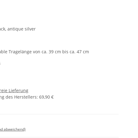
ack, antique silver
1
able Tragelänge von ca. 39 cm bis ca. 47 cm
s
reie Lieferung
g des Herstellers
:
69,90 €
nd abweichend)