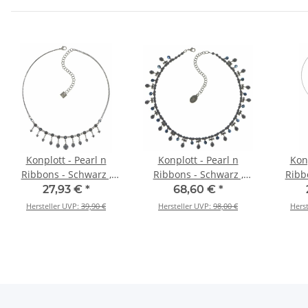
Konplott - Pearl n
Konplott - Pearl n
Konp
Ribbons - Schwarz ,
Ribbons - Schwarz ,
Ribb
Antiksilber, Halskette
Antiksilber, Halskette
Antiks
27,93 €
*
68,60 €
*
m
Hersteller UVP:
39,90 €
Hersteller UVP:
98,00 €
Hers