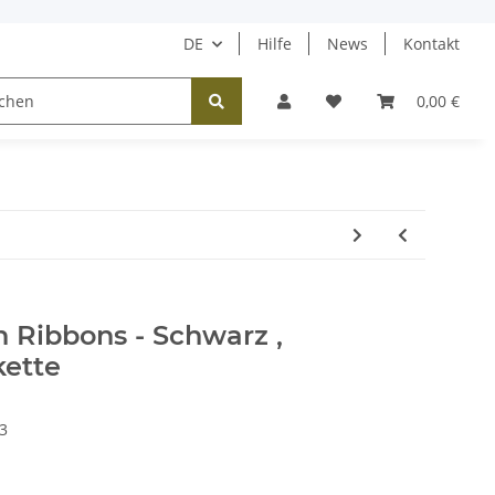
DE
Hilfe
News
Kontakt
Tücher / Schals
Halsketten
Ohrringe
0,00 €
n Ribbons - Schwarz ,
kette
3