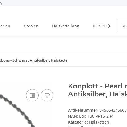
n
Serien
Creolen
Halskette lang
KONPLOTT Serien
bbons - Schwarz , Antiksilber, Halskette
Konplott - Pearl 
Antiksilber, Hals
Artikelnummer:
545054345668
HAN:
Box_130 PR16-2 F1
Kategorie:
Halsketten