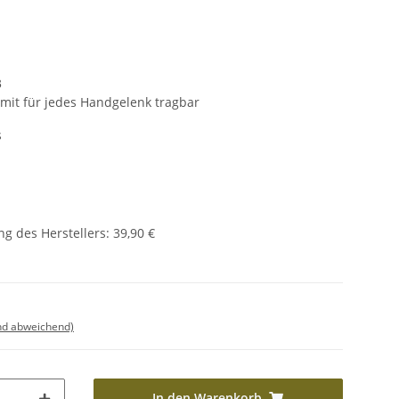
3
mit für jedes Handgelenk tragbar
s
g des Herstellers
:
39,90 €
nd abweichend)
In den Warenkorb