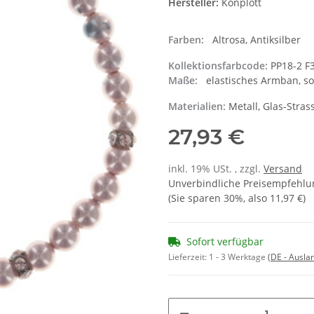
Hersteller:
Konplott
Farben:
Altrosa, Antiksilber
Kollektionsfarbcode:
PP18-2 F
Maße:
elastisches Armban, so
Materialien:
Metall, Glas-Stras
27,93 €
inkl. 19% USt. , zzgl.
Versand
Unverbindliche Preisempfehlun
(Sie sparen
30%
, also
11,97 €
)
Sofort verfügbar
Lieferzeit:
1 - 3 Werktage
(DE - Ausla