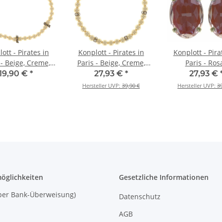
ott - Pirates in
Konplott - Pirates in
Konplott - Pira
 - Beige, Creme,
Paris - Beige, Creme,
Paris - Rosa
tikmessing,
Antikmessing,
Antikmessing, O
19,90 €
*
27,93 €
*
27,93 €
isches Armband
elastisches Armband
mit Brisu
Hersteller UVP:
39,90 €
Hersteller UVP:
3
öglichkeiten
Gesetzliche Informationen
 (per Bank-Überweisung)
Datenschutz
AGB