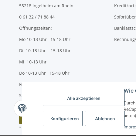
55218 Ingelheim am Rhein
Kreditkart
0 61 32 / 71 88 44
Sofortübe
Öffnungszeiten:
Banklastsc
Mo 10-13 Uhr 15-18 Uhr
Rechnungs
Di 10-13 Uhr 15-18 Uhr
Mi 10-13 Uhr
Do 10-13 Uhr 15-18 Uhr
Fr 10-13 Uhr 15-18 Uhr
Wie 
Sa 10-13 Uhr
Alle akzeptieren
Durch 
ReCapt
unten)
Vertrag widerrufen
Konfigurieren
Ablehnen
Impre
* Alle Preise inkl. gesetzlicher USt., zzgl.
Versand