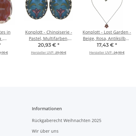
tes in
Konplott - Chinoiserie -
Konplott - Lost Garden -
 ,
Pastel, Multifarben,
Beige, Rosa, Antiksilber,
hrringe
Antiksilber, Ohrringe
Halskette mit Anhänger
*
20,93 €
*
17,43 €
*
r
mit Stecker
9,90 €
Hersteller UVP:
29,90 €
Hersteller UVP:
24,90 €
Informationen
Rückgaberecht Weihnachten 2025
Wir über uns