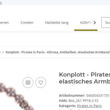
n
Serien
Creolen
Halskette lang
KONPLOTT Serien
s
Konplott - Pirates in Paris - Altrosa, Antiksilber, elastisches Armband
Konplott - Pirates
elastisches Arm
Artikelnummer:
545054331731
HAN:
Box_261 PP18-2 F2
Kategorie:
Pirates in Paris