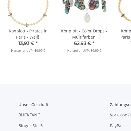
Konplott - Pirates in
Konplott - Color Drops -
Konpl
Paris - Weiß,
Multifarben,
Paris
Antiksilber, elastisches
Antiksilber, Armband
An
13,93 €
*
62,93 €
*
Armband
elast
Hersteller UVP:
19,90 €
Hersteller UVP:
89,90 €
Unser Geschäft
Zahlungsm
BLICKFANG
Vorkasse
Binger Str. 6
PayPal