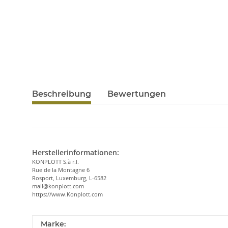
Beschreibung
Bewertungen
Herstellerinformationen:
KONPLOTT S.à r.l.
Rue de la Montagne 6
Rosport, Luxemburg, L-6582
mail@konplott.com
https://www.Konplott.com
Produkteigenschaft
Wert
Marke: