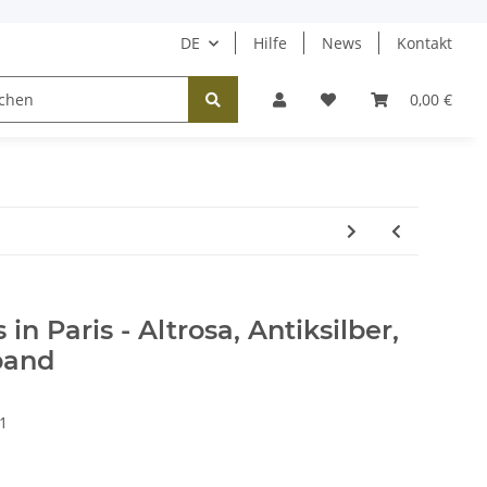
DE
Hilfe
News
Kontakt
Tücher / Schals
Halsketten
Ohrringe
0,00 €
 in Paris - Altrosa, Antiksilber,
band
1