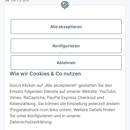
Zahlungsmöglichkeiten
Vorkasse (per Bank-Überweisung)
Alle akzeptieren
PayPal
Kreditkarte
Konfigurieren
Sofortüberweisung
Banklastschrift
Ablehnen
Wie wir Cookies & Co nutzen
Rechnungskauf
Gesetzliche Informationen
Durch Klicken auf „Alle akzeptieren“ gestatten Sie den
Einsatz folgender Dienste auf unserer Website: YouTube,
Vimeo, ReCaptcha, PayPal Express Checkout und
Informationen
Ratenzahlung. Sie können die Einstellung jederzeit ändern
(Fingerabdruck-Icon links unten). Weitere Details finden
Sie unter
Konfigurieren
und in unserer
Datenschutzerklärung
.
Vertrag widerrufen