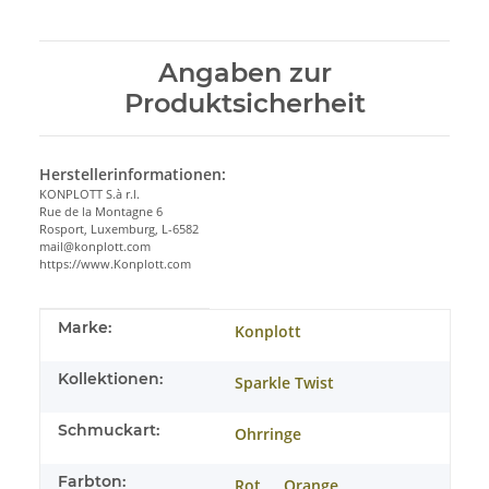
Angaben zur
Produktsicherheit
Herstellerinformationen:
KONPLOTT S.à r.l.
Rue de la Montagne 6
Rosport, Luxemburg, L-6582
mail@konplott.com
https://www.Konplott.com
Produkteigenschaft
Wert
Marke:
Konplott
Kollektionen:
Sparkle Twist
Schmuckart:
Ohrringe
Farbton:
Rot
Orange