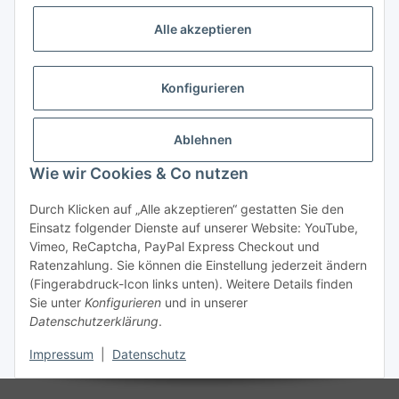
Vorkasse (per Bank-Überweisung)
Alle akzeptieren
PayPal
Kreditkarte
Konfigurieren
Sofortüberweisung
Banklastschrift
Ablehnen
Wie wir Cookies & Co nutzen
Rechnungskauf
Gesetzliche Informationen
Durch Klicken auf „Alle akzeptieren“ gestatten Sie den
Einsatz folgender Dienste auf unserer Website: YouTube,
Vimeo, ReCaptcha, PayPal Express Checkout und
Informationen
Ratenzahlung. Sie können die Einstellung jederzeit ändern
(Fingerabdruck-Icon links unten). Weitere Details finden
Sie unter
Konfigurieren
und in unserer
Datenschutzerklärung
.
Vertrag widerrufen
Impressum
|
Datenschutz
* Alle Preise inkl. gesetzlicher USt., zzgl.
Versand