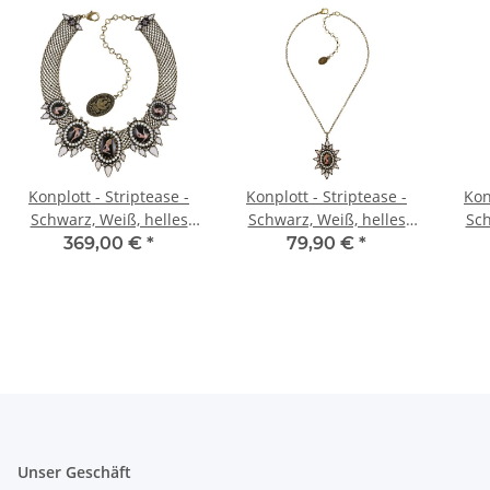
Konplott - Striptease -
Konplott - Striptease -
Kon
Schwarz, Weiß, helles
Schwarz, Weiß, helles
Sch
Antikmessing, Halskette
Antikmessing, Halskette
Anti
369,00 €
*
79,90 €
*
mit Anhänger
Unser Geschäft