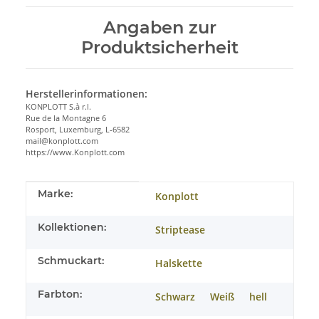
Angaben zur
Produktsicherheit
Herstellerinformationen:
KONPLOTT S.à r.l.
Rue de la Montagne 6
Rosport, Luxemburg, L-6582
mail@konplott.com
https://www.Konplott.com
Produkteigenschaft
Wert
Marke:
Konplott
Kollektionen:
Striptease
Schmuckart:
Halskette
Farbton:
Schwarz
Weiß
hell