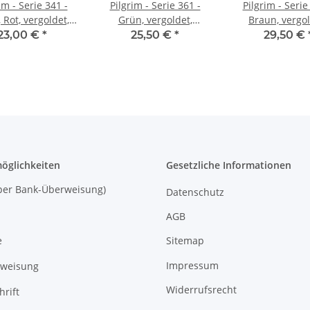
im - Serie 341 -
Pilgrim - Serie 361 -
Pilgrim - Serie
 Rot, vergoldet,
Grün, vergoldet,
Braun, vergol
Ohrringe
Ohrringe
Ohrringe
23,00 €
*
25,50 €
*
29,50 €
öglichkeiten
Gesetzliche Informationen
 (per Bank-Überweisung)
Datenschutz
AGB
Sitemap
e
Impressum
rweisung
Widerrufsrecht
hrift