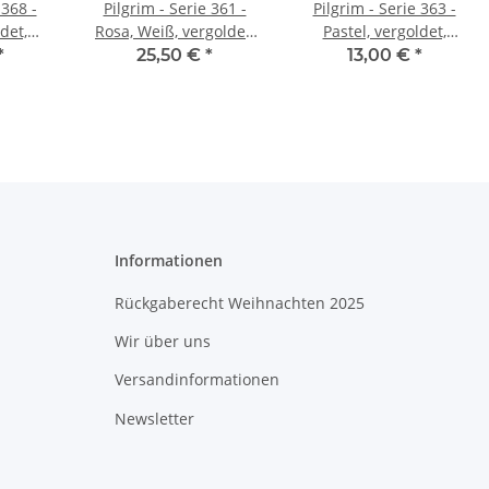
 368 -
Pilgrim - Serie 361 -
Pilgrim - Serie 363 -
det,
Rosa, Weiß, vergoldet,
Pastel, vergoldet,
Ohrringe
Ohrringe
*
25,50 €
*
13,00 €
*
Informationen
Rückgaberecht Weihnachten 2025
Wir über uns
Versandinformationen
Newsletter