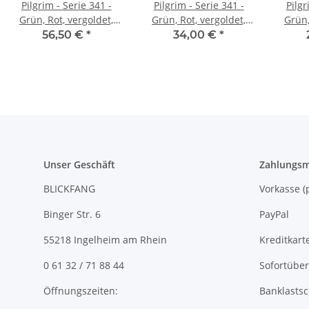
Pilgrim - Serie 341 -
Pilgrim - Serie 341 -
Pilgr
Grün, Rot, vergoldet,
Grün, Rot, vergoldet,
Grün,
Ohrringe
Ohrringe
56,50 €
*
34,00 €
*
Unser Geschäft
Zahlungsm
BLICKFANG
Vorkasse
Binger Str. 6
PayPal
55218 Ingelheim am Rhein
Kreditkart
0 61 32 / 71 88 44
Sofortübe
Öffnungszeiten:
Banklastsc