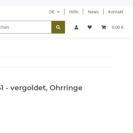
DE
Hilfe
News
Kontakt
Tücher / Schals
Halsketten
Ohrringe
0,00 €
41 - vergoldet, Ohrringe