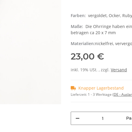
Farben:
vergoldet, Ocker, Rub
Maße:
Die Ohrringe haben ein
betragen ca 20 x 7 mm
Materialien:
nickelfrei, ververg
23,00 €
inkl. 19% USt. , zzgl.
Versand
Knapper Lagerbestand
Lieferzeit:
1 - 3 Werktage
(DE - Ausla
Pa