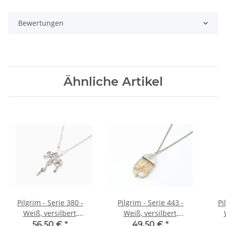
Bewertungen
Ähnliche Artikel
Pilgrim - Serie 380 -
Pilgrim - Serie 443 -
Pi
Weiß, versilbert,
Weiß, versilbert,
Halskette mit Anhänger
Halskette
Hals
56,50 €
*
49,50 €
*