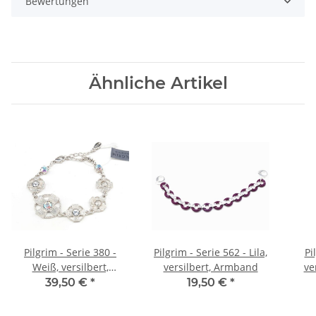
Bewertungen
Ähnliche Artikel
Pilgrim - Serie 380 -
Pilgrim - Serie 562 - Lila,
Pi
Weiß, versilbert,
versilbert, Armband
ve
Armband
39,50 €
*
19,50 €
*