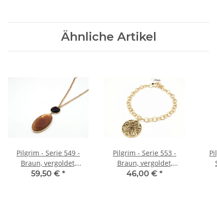
Ähnliche Artikel
Pilgrim - Serie 549 -
Pilgrim - Serie 553 -
Pi
Braun, vergoldet,
Braun, vergoldet,
Halskette mit Anhänger
Halskette
verg
59,50 €
*
46,00 €
*