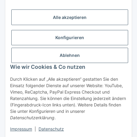
Vorkasse (per Bank-Überweisung)
Alle akzeptieren
PayPal
Kreditkarte
Konfigurieren
Sofortüberweisung
Banklastschrift
Ablehnen
Wie wir Cookies & Co nutzen
Rechnungskauf
Gesetzliche Informationen
Durch Klicken auf „Alle akzeptieren“ gestatten Sie den
Einsatz folgender Dienste auf unserer Website: YouTube,
Vimeo, ReCaptcha, PayPal Express Checkout und
Informationen
Ratenzahlung. Sie können die Einstellung jederzeit ändern
(Fingerabdruck-Icon links unten). Weitere Details finden
Sie unter
Konfigurieren
und in unserer
Datenschutzerklärung
.
Vertrag widerrufen
Impressum
|
Datenschutz
* Alle Preise inkl. gesetzlicher USt., zzgl.
Versand