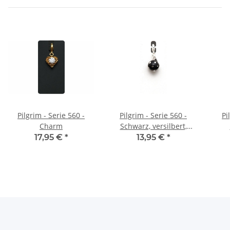
Pilgrim - Serie 560 -
Pilgrim - Serie 560 -
Pi
Charm
Schwarz, versilbert,
Charm
v
17,95 €
*
13,95 €
*