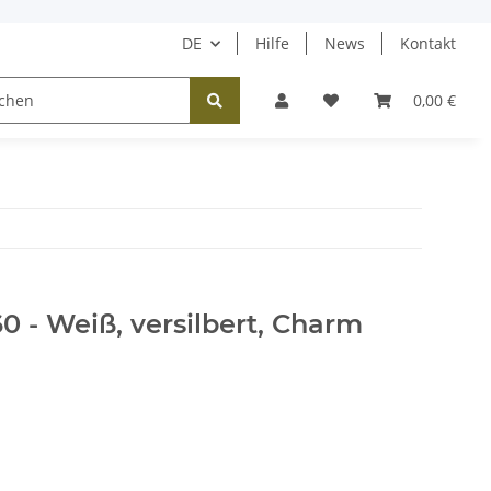
DE
Hilfe
News
Kontakt
Tücher / Schals
Halsketten
Ohrringe
0,00 €
60 - Weiß, versilbert, Charm