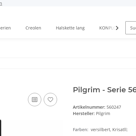
n
Serien
Creolen
Halskette lang
KONPLOTT Serien
Pilgrim - Serie 5
Artikelnummer:
560247
Hersteller:
Pilgrim
Farben:
versilbert, Krisatll;