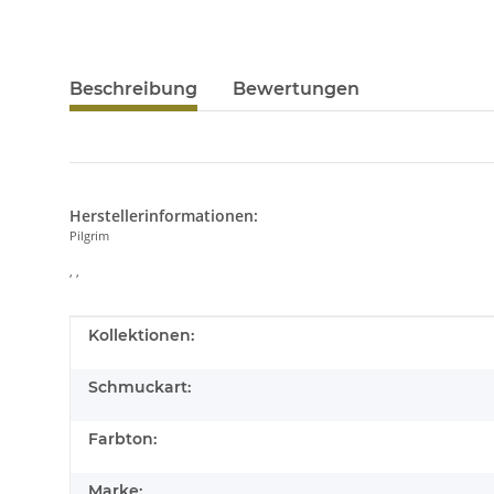
Beschreibung
Bewertungen
Herstellerinformationen:
Pilgrim
, ,
Produkteigenschaft
Wert
Kollektionen:
Schmuckart:
Farbton:
Marke: