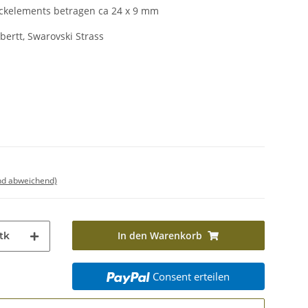
elements betragen ca 24 x 9 mm
lbertt, Swarovski Strass
nd abweichend)
In den Warenkorb
tk
Consent erteilen