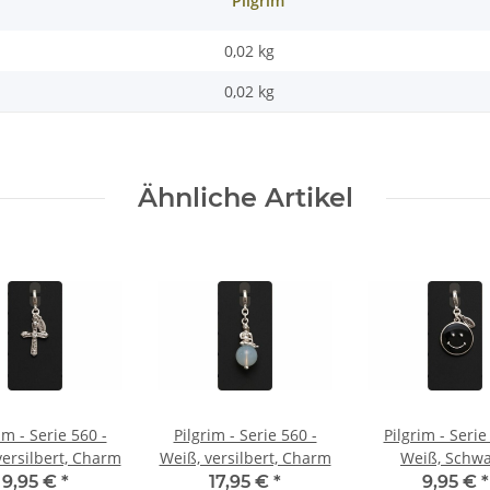
Pilgrim
0,02 kg
0,02
kg
Ähnliche Artikel
im - Serie 560 -
Pilgrim - Serie 560 -
Pilgrim - Serie
versilbert, Charm
Weiß, versilbert, Charm
Weiß, Schwa
versilbert, C
9,95 €
*
17,95 €
*
9,95 €
*