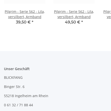
Pilgrim - Serie 562 - Lila,
Pilgrim - Serie 562 - Lila,
Pilgr
versilbert, Armband
versilbert, Armband
ve
39,50 €
*
49,50 €
*
Unser Geschäft
BLICKFANG
Binger Str. 6
55218 Ingelheim am Rhein
0 61 32 / 71 88 44